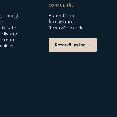
CONTUL TĂU
i condiții
Autentificare
de
Înregistrare
ialitate
Rezervările mele
de livrare
de retur
Rezervă un loc →
cookies