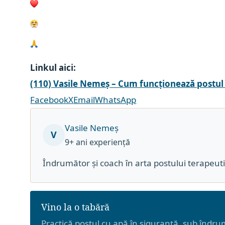
Linkul aici:
(110) Vasile Nemeș – Cum funcționează postul 
Facebook
X
Email
WhatsApp
Vasile Nemeș
V
9+ ani experiență
Îndrumător și coach în arta postului terapeut
Vino la o tabără
Practică postul cu apă în siguranță, sub îndr