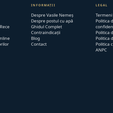
INFORMAȚII
LEGAL
Despre Vasile Nemeș
Termeni ș
Despre postul cu apă
Politica 
 Rece
Ghidul Complet
confidenț
Contraindicații
Politica 
nline
Blog
Politica 
orilor
Contact
Politica 
ANPC