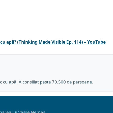
cu apă? (Thinking Made Visible Ep. 114) – YouTube
ic cu apă. A consiliat peste 70.500 de persoane.
umarea lui Vasile Nemeș.