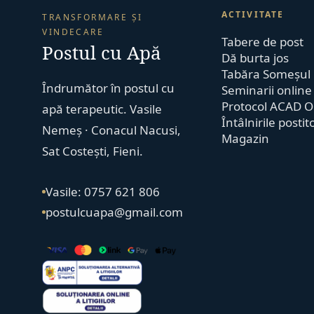
ACTIVITATE
TRANSFORMARE ȘI
VINDECARE
Tabere de post
Postul cu Apă
Dă burta jos
Tabăra Someșul
Îndrumător în postul cu
Seminarii online
Protocol ACAD O
apă terapeutic. Vasile
Întâlnirile postit
Nemeș · Conacul Nacusi,
Magazin
Sat Costești, Fieni.
Vasile: 0757 621 806
postulcuapa@gmail.com