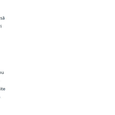
 să
i
 nu
u
ite
e