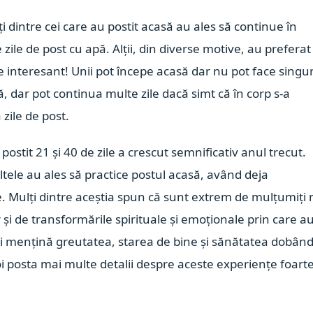
 dintre cei care au postit acasă au ales să continue în
ile de post cu apă. Alții, din diverse motive, au preferat
e interesant! Unii pot începe acasă dar nu pot face singur
pă, dar pot continua multe zile dacă simt că în corp s-a
 zile de post.
ostit 21 și 40 de zile a crescut semnificativ anul trecut.
ltele au ales să practice postul acasă, având deja
le. Mulți dintre aceștia spun că sunt extrem de mulțumiți
r și de transformările spirituale și emoționale prin care a
își mențină greutatea, starea de bine și sănătatea dobând
i posta mai multe detalii despre aceste experiențe foart