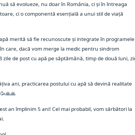
nuă să evolueze, nu doar în România, ci și în întreaga
toare, ci o componentă esențială a unui stil de viață
u apă merită să fie recunoscute și integrate în programele
i în care, dacă vom merge la medic pentru sindrom
 zile de post cu apă pe săptămână, timp de două luni, zi
câțiva ani, practicarea postului cu apă să devină realitate

🥳
🙏
🙏
est an împlinim 5 ani! Cel mai probabil, vom sărbători la
i.
og!