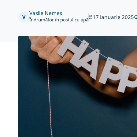
Vasile Nemeș
17 ianuarie 2025
V
Îndrumător în postul cu apă