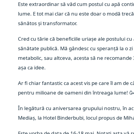
Este extraordinar să văd cum postul cu apă conti
lume. E tot mai clar că nu este doar o modă trecă
sănătos și transformator.
Cred cu tărie că beneficiile uriașe ale postului c
sănătate publică. Mă gândesc cu speranță la o z
metabolic, sau altceva, acesta să ne recomande 3
așa ca idee.
Ar fi chiar fantastic ca acest vis pe care îl am de 
pentru milioane de oameni din întreaga lume!

În legătură cu aniversarea grupului nostru, în ac
Mediaș, la Hotel Binderbubi, locul propus de Miha
Este vorba de data de 16-18 mai. Notați asta vă r