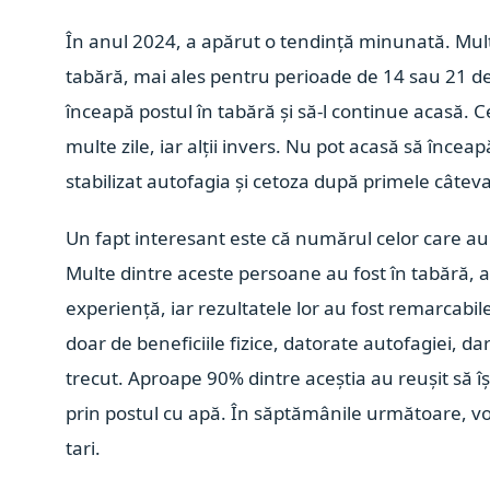
În anul 2024, a apărut o tendință minunată. Mulți
tabără, mai ales pentru perioade de 14 sau 21 de z
înceapă postul în tabără și să-l continue acasă. C
multe zile, iar alții invers. Nu pot acasă să încea
stabilizat autofagia și cetoza după primele câteva
Un fapt interesant este că numărul celor care au p
Multe dintre aceste persoane au fost în tabără, a
experiență, iar rezultatele lor au fost remarcabi
doar de beneficiile fizice, datorate autofagiei, da
trecut. Aproape 90% dintre aceștia au reușit să 
prin postul cu apă. În săptămânile următoare, vo
tari.