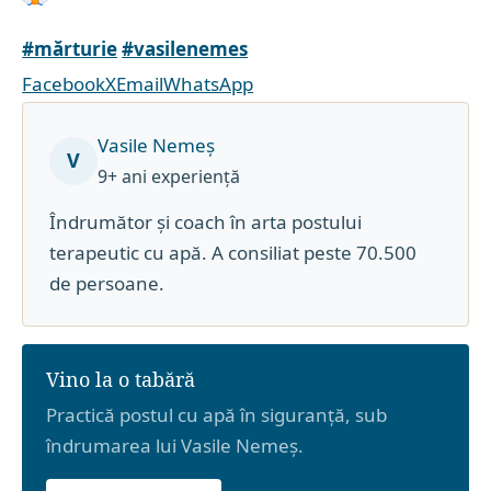
#mărturie
#vasilenemes
Facebook
X
Email
WhatsApp
Vasile Nemeș
V
9+ ani experiență
Îndrumător și coach în arta postului
terapeutic cu apă. A consiliat peste 70.500
de persoane.
Vino la o tabără
Practică postul cu apă în siguranță, sub
îndrumarea lui Vasile Nemeș.