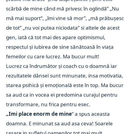
scârbă de mine când mă privesc în oglindă” „Nu
mă mai suport”, „îmi vine să mor”, „mă prăbușesc
de tot” „nu voi putea niciodata” si altele de acest
gen, iată că tot mai des apare optimismul,
respectul și iubirea de sine sănătoasă în viața
femeilor cu care lucrez. Ma bucur mult!
Lucrez ca îndrumător și coach cu o doamnă iar
rezultatele dânsei sunt minunate, insa motivatia,
starea psihică și emoțională este în top. Ma bucur
sa aud ca in vocea ei predomina curajul pentru
transformare, nu frica pentru esec.
„Imi place enorm de mine
” a spus aceasta
doamna. E minunat sa aud asa ceva! Soarele
rasare in sufletul oamenilor tot mai mult.