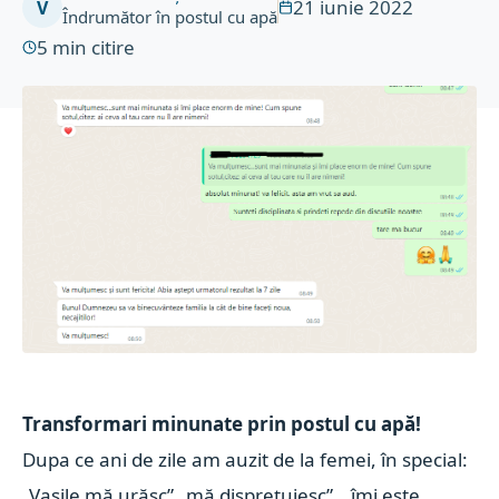
21 iunie 2022
V
Îndrumător în postul cu apă
5
min citire
Transformari minunate prin postul cu apă!
Dupa ce ani de zile am auzit de la femei, în special:
„Vasile mă urăsc” „mă disprețuiesc”, „îmi este