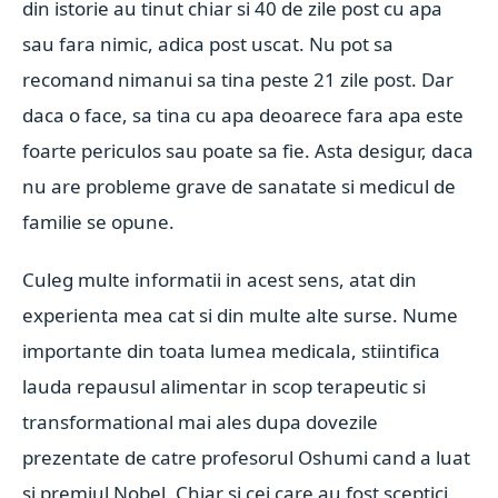
din istorie au tinut chiar si 40 de zile post cu apa
sau fara nimic, adica post uscat. N
u pot sa
recomand nimanui sa tina peste 21 zile post. Dar
daca o face, sa tina cu apa deoarece fara apa este
foarte periculos sau poate sa fie. Asta desigur, daca
nu are probleme grave de sanatate si medicul de
familie se opune.
Culeg multe informatii in acest sens, atat din
experienta mea cat si din multe alte surse. Nume
importante din toata lumea medicala, stiintifica
lauda repausul alimentar in scop terapeutic si
transformational mai ales dupa dovezile
prezentate de catre profesorul Oshumi cand a luat
si premiul Nobel. Chiar si cei care au fost sceptici