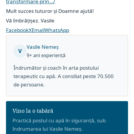
transformare-prin…/
Mult succes tuturor și Doamne ajută!
Vă îmbrățișez. Vasile
Facebook
X
Email
WhatsApp
Vasile Nemeș
V
9+ ani experiență
Îndrumător și coach în arta postului
terapeutic cu apă. A consiliat peste 70.500
de persoane.
Vino la o tabără
Practică postul cu apă în siguranță, sub
îndrumarea lui Vasile Nemeș.