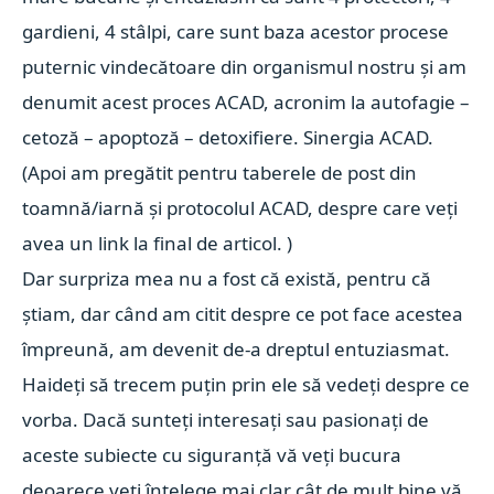
gardieni, 4 stâlpi, care sunt baza acestor procese
puternic vindecătoare din organismul nostru și am
denumit acest proces ACAD, acronim la autofagie –
cetoză – apoptoză – detoxifiere. Sinergia ACAD.
(Apoi am pregătit pentru taberele de post din
toamnă/iarnă și protocolul ACAD, despre care veți
avea un link la final de articol. )
Dar surpriza mea nu a fost că există, pentru că
știam, dar când am citit despre ce pot face acestea
împreună, am devenit de-a dreptul entuziasmat.
Haideți să trecem puțin prin ele să vedeți despre ce
vorba. Dacă sunteți interesați sau pasionați de
aceste subiecte cu siguranță vă veți bucura
deoarece veți înțelege mai clar cât de mult bine vă