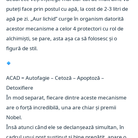
puteți face prin postul cu apă, la cost de 2-3 litri de
apă pe zi. „Aur lichid” curge în organism datorită
acestor mecanisme a celor 4 protectori cu rol de
alchimiști, se pare, asta așa ca să folosesc și o
figură de stil.
ACAD = Autofagie – Cetoză – Apoptoză –
Detoxifiere
În mod separat, fiecare dintre aceste mecanisme
are o forță incredibilă, una are chiar și premii
Nobel.
Însă atunci când ele se declanșează simultan, în
cadrul unui post susținut și bine pregătit, apare o