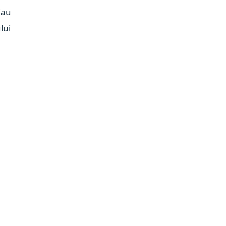
iau
lui