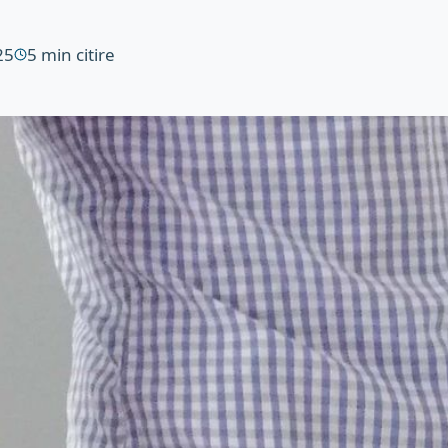
25
5
min citire