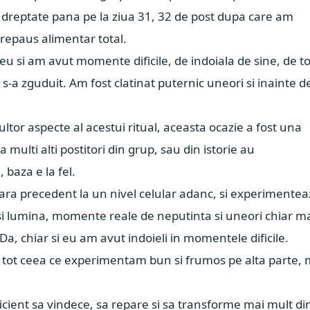
 dreptate pana pe la ziua 31, 32 de post dupa care am
 repaus alimentar total.
reu si am avut momente dificile, de indoiala de sine, de to
, s-a zguduit. Am fost clatinat puternic uneori si inainte d
ultor aspecte al acestui ritual, aceasta ocazie a fost una
 multi alti postitori din grup, sau din istorie au
 baza e la fel.
ara precedent la un nivel celular adanc, si experimente
si lumina, momente reale de neputinta si uneori chiar m
 Da, chiar si eu am avut indoieli in momentele dificile.
, tot ceea ce experimentam bun si frumos pe alta parte, 
ficient sa vindece, sa repare si sa transforme mai mult di