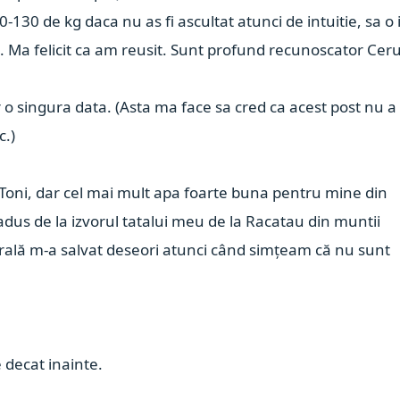
-130 de kg daca nu as fi ascultat atunci de intuitie, sa o 
. Ma felicit ca am reusit. Sunt profund recunoscator Ceru
 o singura data. (Asta ma face sa cred ca acest post nu a
c.)
 Toni, dar cel mai mult apa foarte buna pentru mine din
adus de la izvorul tatalui meu de la Racatau din muntii
inerală m-a salvat deseori atunci când simțeam că nu sunt
e decat inainte.