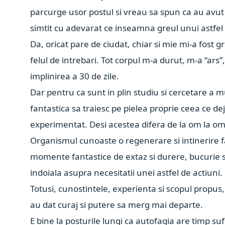
parcurge usor postul si vreau sa spun ca au avut
simtit cu adevarat ce inseamna greul unui astfel
Da, oricat pare de ciudat, chiar si mie mi-a fost g
felul de intrebari. Tot corpul m-a durut, m-a “ars”
implinirea a 30 de zile.
Dar pentru ca sunt in plin studiu si cercetare a m
fantastica sa traiesc pe pielea proprie ceea ce deja
experimentat. Desi acestea difera de la om la om,
Organismul cunoaste o regenerare si intinerire f
momente fantastice de extaz si durere, bucurie 
indoiala asupra necesitatii unei astfel de actiuni.
Totusi, cunostintele, experienta si scopul propus
au dat curaj si putere sa merg mai departe.
E bine la posturile lungi ca autofagia are timp su