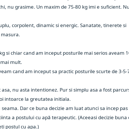
chi, nu grasime. Un maxim de 75-80 kg imi e suficient. N
suplu, corpolent, dinamic si energic. Sanatate, tinerete si
e masura.
kg si chiar cand am inceput posturile mai serios aveam 
 mai mult.
am cand am inceput sa practic posturile scurte de 3-5-
asa, nu asta intentionez. Pur si simplu asa a fost parcur
i intoarce la greutatea initiala.
 seama. Dar ce buna decizie am luat atunci sa incep pas
tiinta a postului cu apă terapeutic. (Aceeasi decizie buna 
eti postul cu apa.)