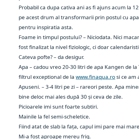
Probabil ca dupa cativa ani as fi ajuns acum la 120
pe acest drum al transformarii prin postul cu apa
pentru inspiratia asta.
Foame in timpul postului? – Niciodata. Nici macar
fost finalizat la nivel fiziologic, ci doar calendaristi
Cateva pofte? – da desigur.
Apa – cadou vreo 20-30 litri de apa Kangen de la
filtrul exceptional de la
www.finaqua.ro
si ce am 
Apuseni. – 3-4 litri pe zi – rareori peste. Apa m
bine deloc mai ales după 30 și ceva de zile.
Picioarele imi sunt foarte subtiri.
Mainile la fel semi-scheletice.
Fiind atat de slab la fața, capul imi pare mai mar
Mi-a fost aproape mereu frig.