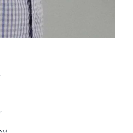
k
ri
voi