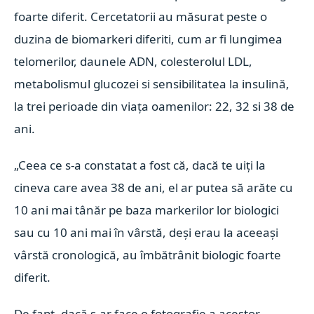
foarte diferit. Cercetatorii au măsurat peste o
duzina de biomarkeri diferiti, cum ar fi lungimea
telomerilor, daunele ADN, colesterolul LDL,
metabolismul glucozei si sensibilitatea la insulină,
la trei perioade din viața oamenilor: 22, 32 si 38 de
ani.
„Ceea ce s-a constatat a fost că, dacă te uiți la
cineva care avea 38 de ani, el ar putea să arăte cu
10 ani mai tânăr pe baza markerilor lor biologici
sau cu 10 ani mai în vârstă, deși erau la aceeași
vârstă cronologică, au îmbătrânit biologic foarte
diferit.
De fapt, dacă s-ar face o fotografie a acestor