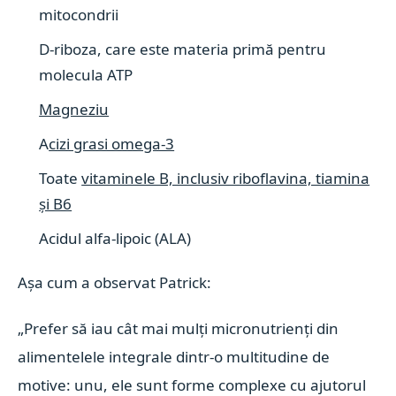
mitocondrii
D-riboza, care este materia primă pentru
molecula ATP
Magneziu
A
cizi grasi omega-3
Toate
vitaminele B, inclusiv riboflavina, tiamina
și B6
Acidul alfa-lipoic (ALA)
Așa cum a observat Patrick:
„Prefer să iau cât mai mulți micronutrienți din
alimentelele integrale dintr-o multitudine de
motive: unu, ele sunt forme complexe cu ajutorul