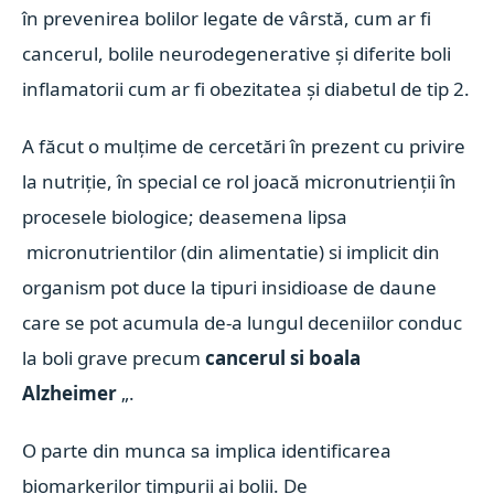
în prevenirea bolilor legate de vârstă, cum ar fi
cancerul, bolile neurodegenerative și diferite boli
inflamatorii cum ar fi obezitatea și diabetul de tip 2.
A făcut o mulțime de cercetări în prezent cu privire
la nutriție, în special ce rol joacă micronutrienții în
procesele biologice; deasemena lipsa
micronutrientilor (din alimentatie) si implicit din
organism pot duce la tipuri insidioase de daune
care se pot acumula de-a lungul deceniilor conduc
la boli grave precum
cancerul si boala
Alzheimer
„.
O parte din munca sa implica identificarea
biomarkerilor timpurii ai bolii. De