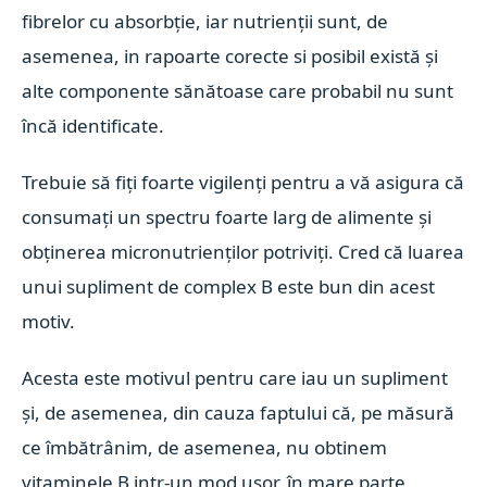
fibrelor cu absorbție, iar nutrienții sunt, de
asemenea, in rapoarte corecte si posibil există și
alte componente sănătoase care probabil nu sunt
încă identificate.
Trebuie să fiți foarte vigilenți pentru a vă asigura că
consumați un spectru foarte larg de alimente și
obținerea micronutrienților potriviți. Cred că luarea
unui supliment de complex B este bun din acest
motiv.
Acesta este motivul pentru care iau un supliment
și, de asemenea, din cauza faptului că, pe măsură
ce îmbătrânim, de asemenea, nu obtinem
vitaminele B intr-un mod ușor, în mare parte