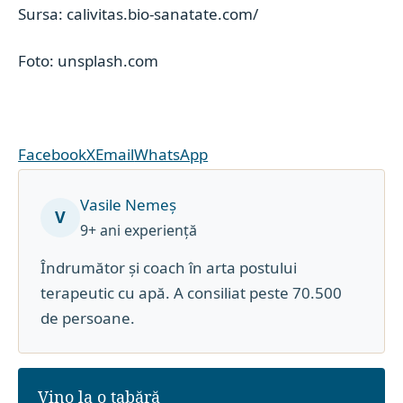
Sursa: calivitas.bio-sanatate.com/
Foto: unsplash.com
Facebook
X
Email
WhatsApp
Vasile Nemeș
V
9+ ani experiență
Îndrumător și coach în arta postului
terapeutic cu apă. A consiliat peste 70.500
de persoane.
Vino la o tabără