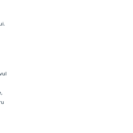
ui.
vul
e,
ru