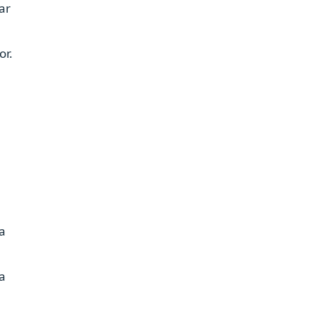
har
or.
ea
ca