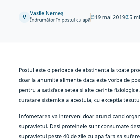
Vasile Nemeș
19 mai 2019
5
mi
V
Îndrumător în postul cu apă
Postul este o perioada de abstinenta la toate pr
doar la anumite alimente daca este vorba de postu
pentru a satisface setea si alte cerinte fiziologi
curatare sistemica a acestuia, cu exceptia tesuturi
Infometarea va interveni doar atunci cand organis
supravietui. Desi proteinele sunt consumate dest
supravietui peste 40 de zile cu apa fara sa sufer