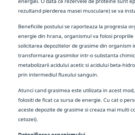
energiei. O data ce rezervele de proteine sunt e
rezultand pierderea masei musculare) se va inst
Beneficiile postului se raporteaza la progresia o
energie din hrana, organismul va folosi propriile 
solicitarea depozitelor de grasime din organism in
transformarea grasimilor intr-o substanta chimi
metabolizarii acidului acetic si acidului beta-hidro
prin intermediul fluxului sanguin.
Atunci cand grasimea este utilizata in acest mod, ac
folositi de ficat ca sursa de energie. Cu cat o p
aceste depozite de grasime si creaza mai multi cor
cetozei).
Detoxifierea organismului