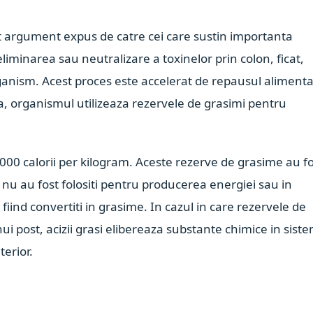
t argument expus de catre cei care sustin importanta
liminarea sau neutralizare a toxinelor prin colon, ficat,
 organism. Acest proces este accelerat de repausul aliment
 organismul utilizeaza rezervele de grasimi pentru
00 calorii per kilogram. Aceste rezerve de grasime au f
 nu au fost folositi pentru producerea energiei sau in
 fiind convertiti in grasime. In cazul in care rezervele de
i post, acizii grasi elibereaza substante chimice in siste
erior.