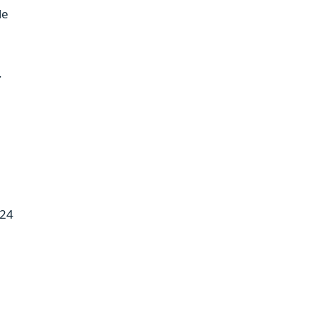
le
.
 24