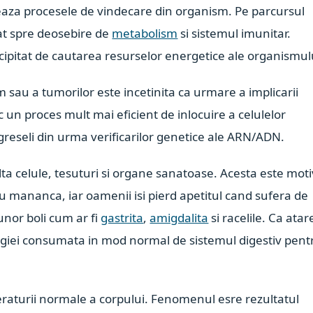
uleaza procesele de vindecare din organism. Pe parcursul
tat spre deosebire de
metabolism
si sistemul imunitar.
cipitat de cautarea resurselor energetice ale organismul
sau a tumorilor este incetinita ca urmare a implicarii
c un proces mult mai eficient de inlocuire a celulelor
greseli din urma verificarilor genetice ale ARN/ADN.
lta celule, tesuturi si organe sanatoase. Acesta este moti
u mananca, iar oamenii isi pierd apetitul cand sufera de
unor boli cum ar fi
gastrita
,
amigdalita
si racelile. Ca atar
nergiei consumata in mod normal de sistemul digestiv pent
peraturii normale a corpului. Fenomenul esre rezultatul