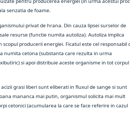
puizate pentru producerea energiei (in urma acestui pro
ala senzatia de foame.
rganismului privat de hrana. Din cauza lipsei surselor de
sale resurse (functie numita autoliza). Autoliza implica
 scopul producerii energiei. Ficatul este cel responsabil 
ca numita cetona (substanta care rezulta in urma
xibutiric) si apoi distribuie aceste organisme in tot corpul
izii grasi liberi sunt eliberati in fluxul de sange si sunt
ersoana mananca mai putin, organismul solicita mai mult
pi cetonici (acumularea la care se face referire in cazul