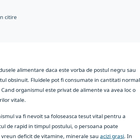
n citire
odusele alimentare daca este vorba de postul negru sau
l obsinuit. Fluidele pot fi consumate in cantitati norma
ce. Cand organismul este privat de alimente va avea loc o
lor vitale.
mul va fi nevoit sa foloseasca tesut vital pentru a
ul de rapid in timpul postului, o persoana poate
e vreun deficit de vitamine, minerale sau
acizi grasi
. In