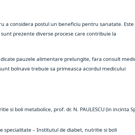
tru a considera postul un beneficiu pentru sanatate. Este
i sunt prezente diverse procese care contribuie la
ndicate pauzele alimentare prelungite, fara consult medi
sunt bolnave trebuie sa primeasca acordul medicului
tie si boli metabolice, prof. dr. N. PAULESCU (in incinta S
specialitate – Institutul de diabet, nutritie si boli