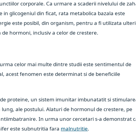
functiilor corporale. Ca urmare a scaderii nivelului de za
te in glicogeniul din ficat, rata metabolica bazala este
ie este posibil, din organism, pentru a fi utilizata ulteri
 de hormoni, inclusiv a celor de crestere.
n urma celor mai multe dintre studii este sentimentul de
tial, acest fenomen este determinat si de beneficiile
 de proteine, un sistem imunitar imbunatatit si stimular
 lung, ale postului. Alaturi de hormonul de crestere, pe
antiimbatranire. In urma unor cercetari s-a demonstrat 
fer este subnutritia fara
malnutritie
.