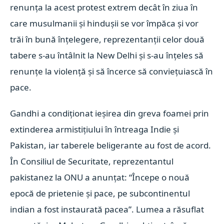
renunţa la acest protest extrem decât în ziua în
care musulmanii şi hinduşii se vor împăca şi vor
trăi în bună înţelegere, reprezentanţii celor două
tabere s-au întâlnit la New Delhi şi s-au înţeles să
renunţe la violenţă şi să încerce să convieţuiască în
pace.
Gandhi a condiţionat ieşirea din greva foamei prin
extinderea armistiţiului în întreaga Indie şi
Pakistan, iar taberele beligerante au fost de acord.
În Consiliul de Securitate, reprezentantul
pakistanez la ONU a anunţat: “Începe o nouă
epocă de prietenie şi pace, pe subcontinentul
indian a fost instaurată pacea”. Lumea a răsuflat