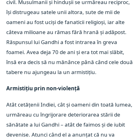
civil. Musulmanii şi hinduşii se urmăreau reciproc,
îşi distrugeau satele unii altora, sute de mii de
oameni au fost ucişi de fanaticii religioşi, iar alte
câteva milioane au rămas fără hrană şi adăpost.
Răspunsul lui Gandhi a fost intrarea în greva
foamei. Avea deja 70 de ani şi era tot mai slăbit,
însă era decis să nu mănânce până când cele două
tabere nu ajungeau la un armistiţiu.
Armistiţiu prin non-violenţă
Atât cetăţenii Indiei, cât şi oameni din toată lumea,
urmăreau cu îngrijorare deteriorarea stării de
sănătate a lui Gandhi – atât de faimos şi de iubit
devenise. Atunci când el a anunţat că nu va