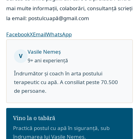
mai multe informații, colaborări, consultanță scrieți
la email: postulcuapă@gmail.com
Facebook
X
Email
WhatsApp
Vasile Nemeș
V
9+ ani experiență
Îndrumător și coach în arta postului
terapeutic cu apă. A consiliat peste 70.500
de persoane.
Vino la o tabără
Practică postul cu apă în siguranță, sub
îndrumarea lui Vasile Nemeș.