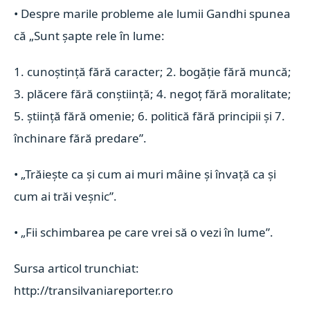
• Despre marile probleme ale lumii Gandhi spunea
că „Sunt şapte rele în lume:
1. cunoştinţă fără caracter; 2. bogăţie fără muncă;
3. plăcere fără conştiinţă; 4. negoţ fără moralitate;
5. ştiinţă fără omenie; 6. politică fără principii şi 7.
închinare fără predare”.
• „Trăieşte ca şi cum ai muri mâine şi învaţă ca şi
cum ai trăi veşnic”.
• „Fii schimbarea pe care vrei să o vezi în lume”.
Sursa articol trunchiat:
http://transilvaniareporter.ro