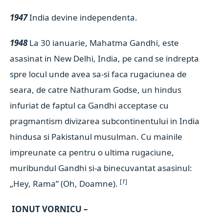
1947
India devine independenta.
1948
La 30 ianuarie, Mahatma Gandhi, este
asasinat in New Delhi, India, pe cand se indrepta
spre locul unde avea sa-si faca rugaciunea de
seara, de catre Nathuram Godse, un hindus
infuriat de faptul ca Gandhi acceptase cu
pragmantism divizarea subcontinentului in India
hindusa si Pakistanul musulman. Cu mainile
impreunate ca pentru o ultima rugaciune,
muribundul Gandhi si-a binecuvantat asasinul:
[
1
]
„Hey, Rama” (Oh, Doamne).
IONUT VORNICU –