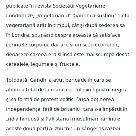
publicate în revista Societăţii Vegetariene
Londoneze, „Vegetarianul”. Gandhi a susţinut dieta
vegetariană atât în timpul, cât şi după şederea sa
în Londra, spunând despre aceasta că satisface
cerinţele corpului, dar are şi un scop economic,
deoarece carnea era şi încă este mai scumpă decât
cerealele, legumele şi fructele.
Totodată, Gandhi a avut perioade în care se
abţinea total de la mâncare, folosind postul negru
şi ca formă de protest politic. După obţinerea
independenţei faţă de britanici, ţara s-a împărţit în
India hindusă şi Pakistanul musulman, iar între
aceste două părţi a izbucnit un sângeros război