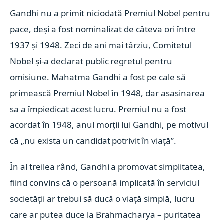
Gandhi nu a primit niciodată Premiul Nobel pentru
pace, deşi a fost nominalizat de câteva ori între
1937 şi 1948. Zeci de ani mai târziu, Comitetul
Nobel şi-a declarat public regretul pentru
omisiune. Mahatma Gandhi a fost pe cale să
primească Premiul Nobel în 1948, dar asasinarea
sa a împiedicat acest lucru. Premiul nu a fost
acordat în 1948, anul morţii lui Gandhi, pe motivul
că „nu exista un candidat potrivit în viaţă”.
În al treilea rând, Gandhi a promovat simplitatea,
fiind convins că o persoană implicată în serviciul
societăţii ar trebui să ducă o viaţă simplă, lucru
care ar putea duce la Brahmacharya – puritatea