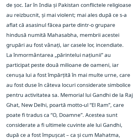
de şoc. Iar în India şi Pakistan conflictele religioase
au reizbucnit, şi mai violent; mai ales după ce s-a
aflat că asasinul făcea parte dintr-o grupare
hindusă numită Mahasabha, membrii acestei
grupări au fost vânaţi, iar casele lor, incendiate.
La înmormântarea „părintelui naţiunii” au
participat peste două milioane de oameni, iar
cenuşa lui a fost împărţită în mai multe urne, care
au fost duse în câteva locuri considerate simbolice
pentru activitatea sa. Memorial lui Gandhi de la Raj
Ghat, New Delhi, poartă motto-ul “El Ram”, care
poate fi tradus ca “O, Doamne”. Acestea sunt
considerate a fi ultimele cuvinte ale lui Gandhi,
după ce a fost împuşcat – ca şi cum Mahatma,