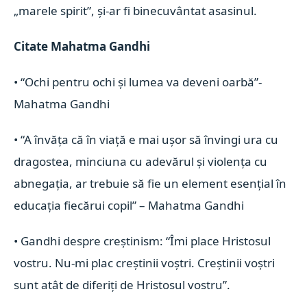
„marele spirit”, şi-ar fi binecuvântat asasinul.
Citate Mahatma Gandhi
• “Ochi pentru ochi şi lumea va deveni oarbă”-
Mahatma Gandhi
• “A învăţa că în viaţă e mai uşor să învingi ura cu
dragostea, minciuna cu adevărul şi violenţa cu
abnegaţia, ar trebuie să fie un element esenţial în
educaţia fiecărui copil” – Mahatma Gandhi
• Gandhi despre creştinism: “Îmi place Hristosul
vostru. Nu-mi plac creştinii voştri. Creştinii voştri
sunt atât de diferiţi de Hristosul vostru”.