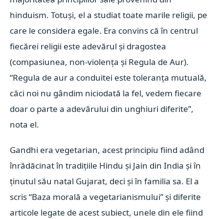
hinduism. Totuşi, el a studiat toate marile religii, pe
care le considera egale. Era convins că în centrul
fiecărei religii este adevărul şi dragostea
(compasiunea, non-violenţa şi Regula de Aur).
“Regula de aur a conduitei este toleranţa mutuală,
căci noi nu gândim niciodată la fel, vedem fiecare
doar o parte a adevărului din unghiuri diferite”,
nota el.
Gandhi era vegetarian, acest principiu fiind adând
înrădăcinat în tradiţiile Hindu şi Jain din India şi în
ţinutul său natal Gujarat, deci şi în familia sa. El a
scris “Baza morală a vegetarianismului” şi diferite
articole legate de acest subiect, unele din ele fiind