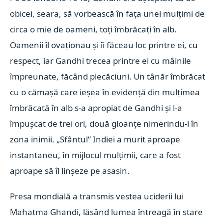
obicei, seara, să vorbească în faţa unei mulţimi de
circa o mie de oameni, toţi îmbrăcaţi în alb.
Oamenii îl ovaţionau şi îi făceau loc printre ei, cu
respect, iar Gandhi trecea printre ei cu mâinile
împreunate, făcând plecăciuni. Un tânăr îmbrăcat
cu o cămaşă care ieşea în evidenţă din mulţimea
îmbrăcată în alb s-a apropiat de Gandhi şi l-a
împuşcat de trei ori, două gloanţe nimerindu-l în
zona inimii. „Sfântul” Indiei a murit aproape
instantaneu, în mijlocul mulţimii, care a fost
aproape să îl linşeze pe asasin.
Presa mondială a transmis vestea uciderii lui
Mahatma Ghandi, lăsând lumea întreagă în stare