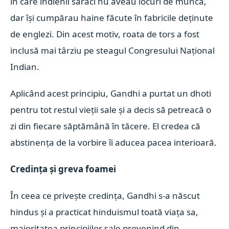
în care indienii săraci nu aveau locuri de muncă,
dar îşi cumpărau haine făcute în fabricile deţinute
de englezi. Din acest motiv, roata de tors a fost
inclusă mai târziu pe steagul Congresului Naţional
Indian.
Aplicând acest principiu, Gandhi a purtat un dhoti
pentru tot restul vieţii sale şi a decis să petreacă o
zi din fiecare săptămână în tăcere. El credea că
abstinenţa de la vorbire îi aducea pacea interioară.
Credinţa şi greva foamei
În ceea ce priveşte credinţa, Gandhi s-a născut
hindus şi a practicat hinduismul toată viaţa sa,
majoritatea principiilor sale provenind din