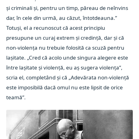
şi criminali şi, pentru un timp, păreau de neînvins
dar, în cele din urmă, au căzut, întotdeauna.”
Totuşi, el a recunoscut că acest principiu
presupune un curaj extrem şi credinţă, dar şi că
non-violenţa nu trebuie folosită ca scuză pentru
laşitate. „Cred că acolo unde singura alegere este
între laşitate şi violenţă, eu aş sugera violenţa”,
scria el, completând şi că „Adevărata non-violenţă
este imposibilă dacă omul nu este lipsit de orice
teamă”.