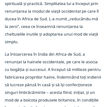
spirituală şi practică. Simplitatea lui a început prin
renunţarea la modul de viaţă occidental pe care îl
ducea în Africa de Sud. L-a numit „reducându-mă
la zero”, ceea ce înseamnă renunţarea la
cheltuielile inutile şi adoptarea unui mod de viaţă
simplu.
La întoarcerea în India din Africa de Sud, a
renunţat la hainele occidentale, pe care le asocia
cu bogăţia şi succesul. A început să militeze pentru
fabricarea propriilor haine, îndemnând toţi indienii
să lucreze pânză în casă şi să îşi confecţioneze
singuri îmbrăcăminte – acesta fiind, iniţial, şi un
mod de a boicota produsele britanice, în condiţiile