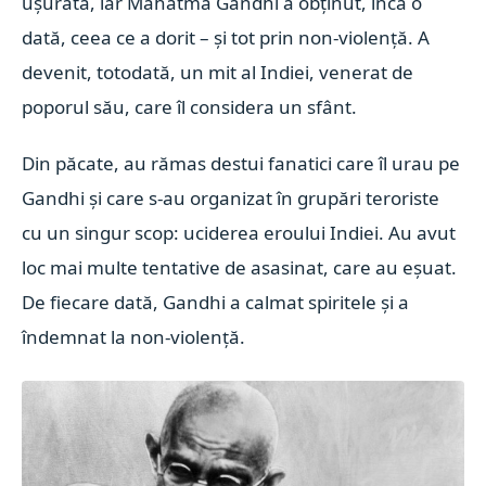
uşurată, iar Mahatma Gandhi a obţinut, încă o
dată, ceea ce a dorit – şi tot prin non-violenţă. A
devenit, totodată, un mit al Indiei, venerat de
poporul său, care îl considera un sfânt.
Din păcate, au rămas destui fanatici care îl urau pe
Gandhi şi care s-au organizat în grupări teroriste
cu un singur scop: uciderea eroului Indiei. Au avut
loc mai multe tentative de asasinat, care au eşuat.
De fiecare dată, Gandhi a calmat spiritele şi a
îndemnat la non-violenţă.