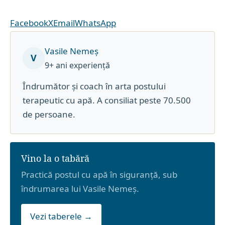
Facebook
X
Email
WhatsApp
Vasile Nemeș
V
9+ ani experiență
Îndrumător și coach în arta postului
terapeutic cu apă. A consiliat peste 70.500
de persoane.
Vino la o tabără
Practică postul cu apă în siguranță, sub
îndrumarea lui Vasile Nemeș.
Vezi taberele →