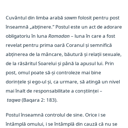
Cuvântul din limba arabă
sawm
folosit pentru post
înseamnă „abținere.” Postul este un act de adorare
obligatoriu în luna
Ramadan
– luna în care a fost
revelat pentru prima oară Coranul și semnifică
abținerea de la mâncare, băutură și relații sexuale,
de la răsăritul Soarelui și până la apusul lui. Prin
post, omul poate să-și controleze mai bine
dorințele și ego-ul și, ca urmare, să atingă un nivel
mai înalt de responsabilitate a conștiinței –
taqwa
(Baqara 2: 183).
Postul înseamnă controlul de sine. Orice i se
întâmplă omului, i se întâmplă din cauză că nu se