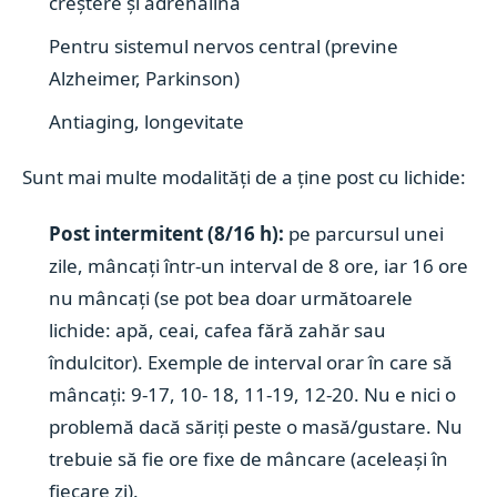
creștere și adrenalina
Pentru sistemul nervos central (previne
Alzheimer, Parkinson)
Antiaging, longevitate
Sunt mai multe modalități de a ține post cu lichide:
Post intermitent (8/16 h):
pe parcursul unei
zile, mâncați într-un interval de 8 ore, iar 16 ore
nu mâncați (se pot bea doar următoarele
lichide: apă, ceai, cafea fără zahăr sau
îndulcitor). Exemple de interval orar în care să
mâncați: 9-17, 10- 18, 11-19, 12-20. Nu e nici o
problemă dacă săriți peste o masă/gustare. Nu
trebuie să fie ore fixe de mâncare (aceleași în
fiecare zi).