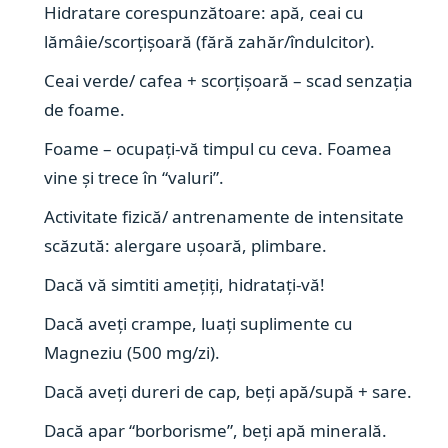
Hidratare corespunzătoare: apă, ceai cu
lămâie/scorțișoară (fără zahăr/îndulcitor).
Ceai verde/ cafea + scorțișoară – scad senzația
de foame.
Foame – ocupați-vă timpul cu ceva. Foamea
vine și trece în “valuri”.
Activitate fizică/ antrenamente de intensitate
scăzută: alergare ușoară, plimbare.
Dacă vă simtiti amețiți, hidratați-vă!
Dacă aveți crampe, luați suplimente cu
Magneziu (500 mg/zi).
Dacă aveți dureri de cap, beți apă/supă + sare.
Dacă apar “borborisme”, beți apă minerală.