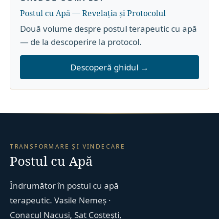
Postul cu Apă — Revelația și Protocolul
Două volume despre postul terapeutic cu apă
— de la descoperire la protocol.
Descoperă ghidul →
TRANSFORMARE ȘI VINDECARE
Postul cu Apă
Îndrumător în postul cu apă
terapeutic. Vasile Nemeș ·
Conacul Nacusi, Sat Costești,