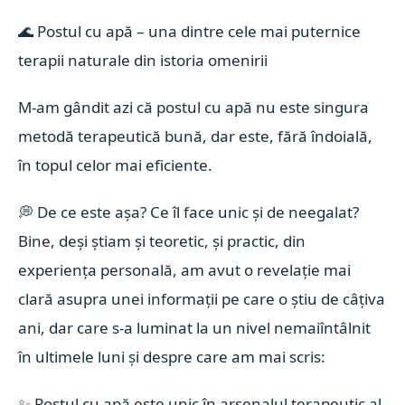
🌊
Postul cu apă – una dintre cele mai puternice
terapii naturale din istoria omenirii
M-am gândit azi că postul cu apă nu este singura
metodă terapeutică bună, dar este, fără îndoială,
în topul celor mai eficiente.
💭
De ce este așa? Ce îl face unic și de neegalat?
Bine, deși știam și teoretic, și practic, din
experiența personală, am avut o revelație mai
clară asupra unei informații pe care o știu de câțiva
ani, dar care s-a luminat la un nivel nemaiîntâlnit
în ultimele luni și despre care am mai scris:
✨
Postul cu apă este unic în arsenalul terapeutic al