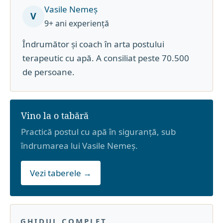
Vasile Nemeș
V
9+ ani experiență
Îndrumător și coach în arta postului
terapeutic cu apă. A consiliat peste 70.500
de persoane.
Vino la o tabără
Practică postul cu apă în siguranță, sub
îndrumarea lui Vasile Nemeș.
Vezi taberele →
GHIDUL COMPLET