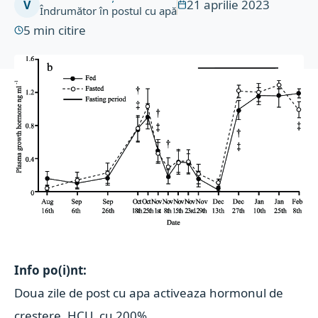
21 aprilie 2023
V
Îndrumător în postul cu apă
5
min citire
Info po(i)nt:
Doua zile de post cu apa activeaza hormonul de
crestere, HCU, cu 200%.