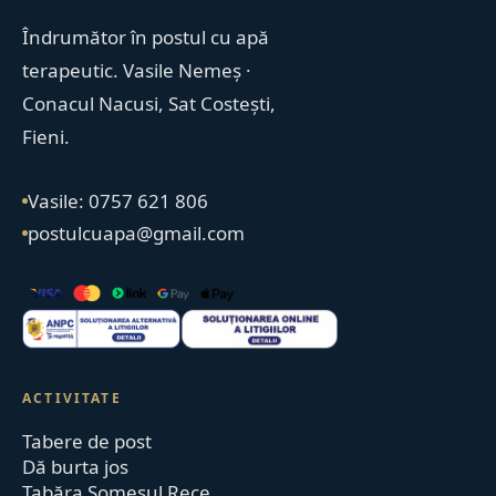
Îndrumător în postul cu apă
terapeutic. Vasile Nemeș ·
Conacul Nacusi, Sat Costești,
Fieni.
Vasile: 0757 621 806
postulcuapa@gmail.com
ACTIVITATE
Tabere de post
Dă burta jos
Tabăra Someșul Rece