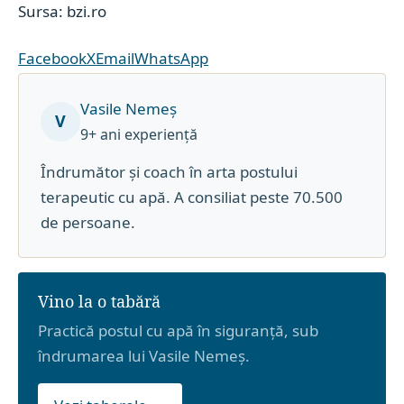
Sursa: bzi.ro
Facebook
X
Email
WhatsApp
Vasile Nemeș
V
9+ ani experiență
Îndrumător și coach în arta postului
terapeutic cu apă. A consiliat peste 70.500
de persoane.
Vino la o tabără
Practică postul cu apă în siguranță, sub
îndrumarea lui Vasile Nemeș.