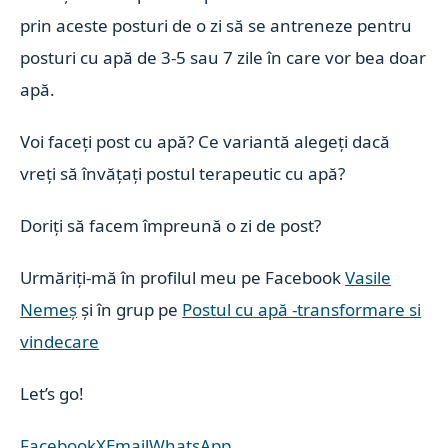
prin aceste posturi de o zi să se antreneze pentru
posturi cu apă de 3-5 sau 7 zile în care vor bea doar
apă.
Voi faceți post cu apă? Ce variantă alegeți dacă
vreți să învățați postul terapeutic cu apă?
Doriți să facem împreună o zi de post?
Urmăriți-mă în profilul meu pe Facebook
Vasile
Nemeș
și în grup pe
Postul cu apă -transformare si
vindecare
Let’s go!
Facebook
X
Email
WhatsApp