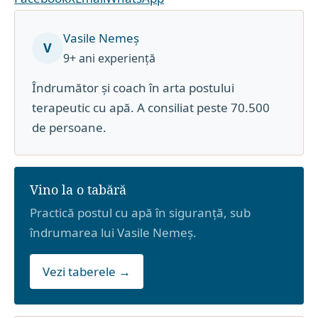
Vasile Nemeș
V
9+ ani experiență
Îndrumător și coach în arta postului
terapeutic cu apă. A consiliat peste 70.500
de persoane.
Vino la o tabără
Practică postul cu apă în siguranță, sub
îndrumarea lui Vasile Nemeș.
Vezi taberele →