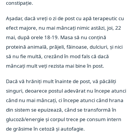
constipație.
Așadar, dacă vreți o zi de post cu apă terapeutic cu
efect majore, nu mai mâncați nimic astăzi, joi, 22
mai, după orele 18-19. Masa să nu conțină
proteină animală, prăjeli, făinoase, dulciuri, și nici
să nu fie multă, crezând în mod fals că dacă
mâncați mult veți rezista mai bine în post.
Dacă vă hrăniți mult înainte de post, vă păcăliți
singuri, deoarece postul adevărat nu începe atunci
când nu mai mâncați, ci începe atunci când hrana
din sistem se epuizează, când se transformă în
glucoză/energie și corpul trece pe consum intern
de grăsime în cetoză și autofagie.