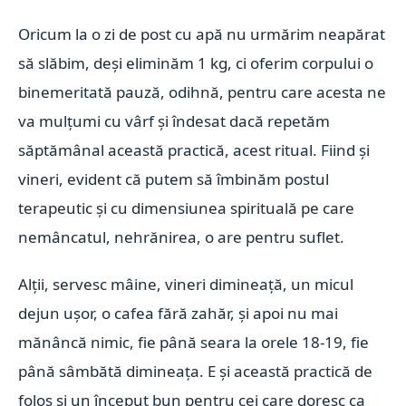
Oricum la o zi de post cu apă nu urmărim neapărat
să slăbim, deși eliminăm 1 kg, ci oferim corpului o
binemeritată pauză, odihnă, pentru care acesta ne
va mulțumi cu vârf și îndesat dacă repetăm
săptămânal această practică, acest ritual. Fiind și
vineri, evident că putem să îmbinăm postul
terapeutic și cu dimensiunea spirituală pe care
nemâncatul, nehrănirea, o are pentru suflet.
Alții, servesc mâine, vineri dimineață, un micul
dejun ușor, o cafea fără zahăr, și apoi nu mai
mănâncă nimic, fie până seara la orele 18-19, fie
până sâmbătă dimineața. E și această practică de
folos și un început bun pentru cei care doresc ca