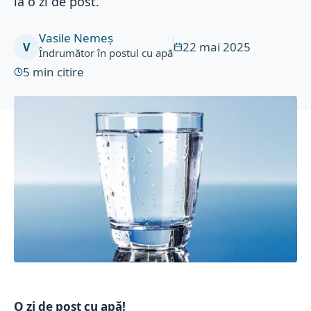
la o zi de post.
Vasile Nemeș
22 mai 2025
V
Îndrumător în postul cu apă
5
min citire
O zi de post cu apă!