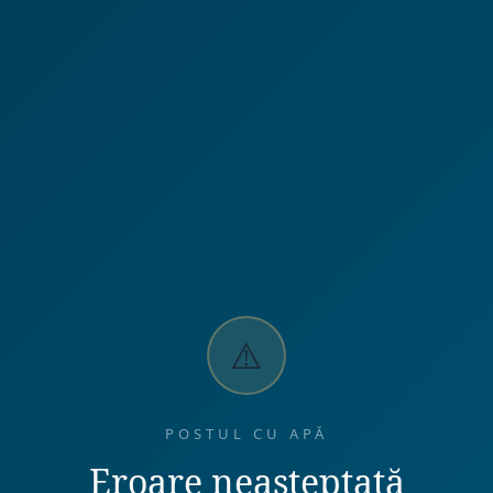
⚠️
POSTUL CU APĂ
Eroare neașteptată