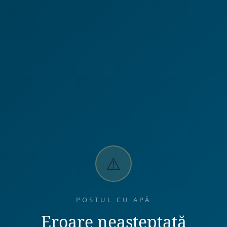
⚠️
POSTUL CU APĂ
Eroare neașteptată