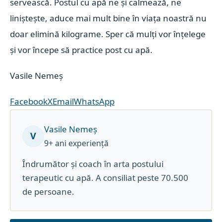
servească. Postul cu apă ne și calmează, ne
liniștește, aduce mai mult bine în viața noastră nu
doar elimină kilograme. Sper că mulți vor înțelege
și vor începe să practice post cu apă.
Vasile Nemeș
Facebook
X
Email
WhatsApp
Vasile Nemeș
V
9+ ani experiență
Îndrumător și coach în arta postului
terapeutic cu apă. A consiliat peste 70.500
de persoane.