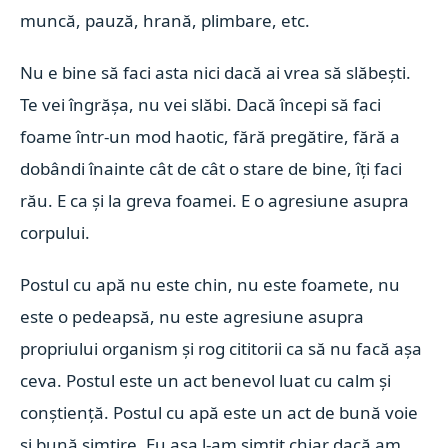
muncă, pauză, hrană, plimbare, etc.
Nu e bine să faci asta nici dacă ai vrea să slăbești.
Te vei îngrășa, nu vei slăbi. Dacă începi să faci
foame într-un mod haotic, fără pregătire, fără a
dobândi înainte cât de cât o stare de bine, îți faci
rău. E ca și la greva foamei. E o agresiune asupra
corpului.
Postul cu apă nu este chin, nu este foamete, nu
este o pedeapsă, nu este agresiune asupra
propriului organism și rog cititorii ca să nu facă așa
ceva. Postul este un act benevol luat cu calm și
conștiență. Postul cu apă este un act de bună voie
și bună simțire. Eu așa l-am simțit chiar dacă am