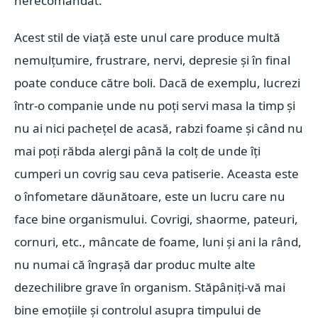
nerecomandat.
Acest stil de viață este unul care produce multă
nemulțumire, frustrare, nervi, depresie și în final
poate conduce către boli. Dacă de exemplu, lucrezi
într-o companie unde nu poți servi masa la timp și
nu ai nici pachețel de acasă, rabzi foame și când nu
mai poți răbda alergi până la colț de unde îți
cumperi un covrig sau ceva patiserie. Aceasta este
o înfometare dăunătoare, este un lucru care nu
face bine organismului. Covrigi, shaorme, pateuri,
cornuri, etc., mâncate de foame, luni și ani la rând,
nu numai că îngrașă dar produc multe alte
dezechilibre grave în organism. Stăpâniți-vă mai
bine emoțiile și controlul asupra timpului de