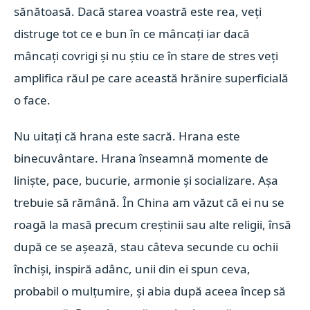
sănătoasă. Dacă starea voastră este rea, veți
distruge tot ce e bun în ce mâncați iar dacă
mâncați covrigi și nu știu ce în stare de stres veți
amplifica răul pe care această hrănire superficială
o face.
Nu uitați că hrana este sacră. Hrana este
binecuvântare. Hrana înseamnă momente de
liniște, pace, bucurie, armonie și socializare. Așa
trebuie să rămână. În China am văzut că ei nu se
roagă la masă precum creștinii sau alte religii, însă
după ce se așează, stau câteva secunde cu ochii
închiși, inspiră adânc, unii din ei spun ceva,
probabil o mulțumire, și abia după aceea încep să