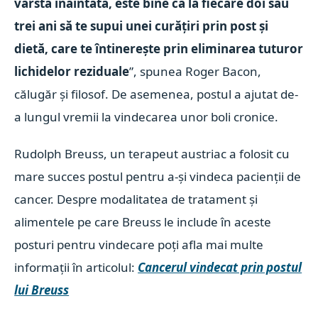
vârsta înaintată, este bine ca la fiecare doi sau
trei ani să te supui unei curățiri prin post și
dietă, care te întinerește prin eliminarea tuturor
lichidelor reziduale
”, spunea Roger Bacon,
călugăr și filosof. De asemenea, postul a ajutat de-
a lungul vremii la vindecarea unor boli cronice.
Rudolph Breuss, un terapeut austriac a folosit cu
mare succes postul pentru a-și vindeca pacienții de
cancer. Despre modalitatea de tratament și
alimentele pe care Breuss le include în aceste
posturi pentru vindecare poți afla mai multe
informații în articolul:
Cancerul vindecat prin postul
lui Breuss