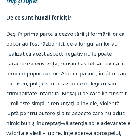
trup şi suflet
De ce sunt hunzii fericiți?
Deși în prima parte a dezvoltării și formării lor ca
popor au fost războinici, de-a lungul anilor au
realizat că acest aspect negativ nu le poate
caracteriza existența, reușind astfel să devină în
timp un popor pașnic. Atât de pașnic, încât nu au
închisori, poliție și nici cazuri de nelegiuri sau
criminalitate infantilă. Mesajul pe care îl transmit
lumii este simplu: renunțați la invidie, violență,
luptă pentru putere și alte aspecte care nu aduc
nimic bun și îndreptați-vă atenția spre adevăratele
valori ale vieții – iubire, înțelegerea aproapelui,