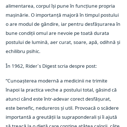
alimentarea, corpul își pune în funcțiune propria
mașinărie. O importanță majoră în timpul postului
o are modul de gândire, iar pentru desfășurarea în
bune condiții omul are nevoie pe toată durata
postului de lumină, aer curat, soare, apă, odihnă și
echilibru psihic.
În 1962, Rider`s Digest scria despre post:
“Cunoașterea modernă a medicinii ne trimite
înapoi la practica veche a postului total, găsind că
atunci când este într-adevar corect desfășurat,
este benefic, nedureros și util. Provoacă o scădere
importantă a greutății la supraponderali și îi ajută
să treacă la o dietă care conține atâtea calorii, câte