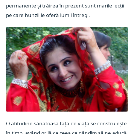
permanente și trăirea în prezent sunt marile lecții
pe care hunzii le oferă lumii întregi.
O atitudine sănătoasă față de viață se construiește
în timp, având grijă ca ceea ce gândim să ne aducă