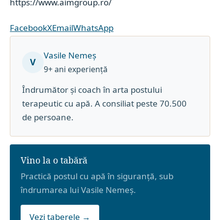
https://www.aimgroup.ro/
Facebook
X
Email
WhatsApp
Vasile Nemeș
V
9+ ani experiență
Îndrumător și coach în arta postului
terapeutic cu apă. A consiliat peste 70.500
de persoane.
Vino la o tabără
Practică postul cu apă în siguranță, sub
îndrumarea lui Vasile Nemeș.
Vezi taberele →