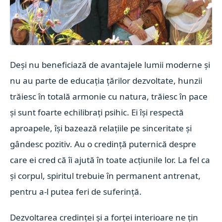
Deși nu beneficiază de avantajele lumii moderne și
nu au parte de educația țărilor dezvoltate, hunzii
trăiesc în totală armonie cu natura, trăiesc în pace
și sunt foarte echilibrați psihic. Ei își respectă
aproapele, își bazează relațiile pe sinceritate și
gândesc pozitiv. Au o credință puternică despre
care ei cred că îi ajută în toate acțiunile lor. La fel ca
și corpul, spiritul trebuie în permanent antrenat,
pentru a-l putea feri de suferință.
Dezvoltarea credinței și a forței interioare ne țin