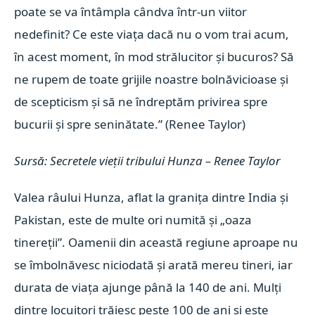
poate se va întâmpla cândva într-un viitor
nedefinit? Ce este viața dacă nu o vom trai acum,
în acest moment, în mod strălucitor și bucuros? Să
ne rupem de toate grijile noastre bolnăvicioase și
de scepticism și să ne îndreptăm privirea spre
bucurii și spre seninătate.” (Renee Taylor)
Sursă: Secretele vieții tribului Hunza – Renee Taylor
Valea râului Hunza, aflat la graniţa dintre India şi
Pakistan, este de multe ori numită şi „oaza
tinereţii”. Oamenii din această regiune aproape nu
se îmbolnăvesc niciodată şi arată mereu tineri, iar
durata de viaţa ajunge până la 140 de ani.
Mulţi
dintre locuitori trăiesc peste 100 de ani şi este