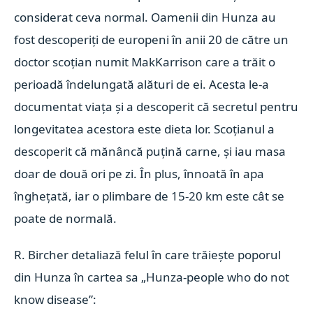
considerat ceva normal. Oamenii din Hunza au
fost descoperiţi de europeni în anii 20 de către un
doctor scoţian numit MakKarrison care a trăit o
perioadă îndelungată alături de ei. Acesta le-a
documentat viaţa şi a descoperit că secretul pentru
longevitatea acestora este dieta lor. Scoţianul a
descoperit că mănâncă puţină carne, şi iau masa
doar de două ori pe zi. În plus, înnoată în apa
îngheţată, iar o plimbare de 15-20 km este cât se
poate de normală.
R. Bircher detaliază felul în care trăieşte poporul
din Hunza în cartea sa „Hunza-people who do not
know disease”: