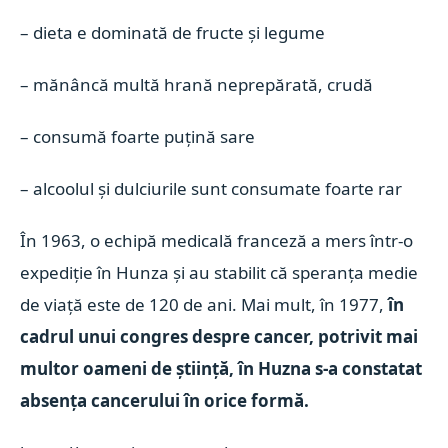
– dieta e dominată de fructe şi legume
– mănâncă multă hrană neprepărată, crudă
– consumă foarte puţină sare
– alcoolul şi dulciurile sunt consumate foarte rar
În 1963, o echipă medicală franceză a mers într-o
expediţie în Hunza şi au stabilit că speranţa medie
de viaţă este de 120 de ani. Mai mult, în 1977,
în
cadrul unui congres despre cancer, potrivit mai
multor oameni de ştiinţă, în Huzna s-a constatat
absenţa cancerului în orice formă.