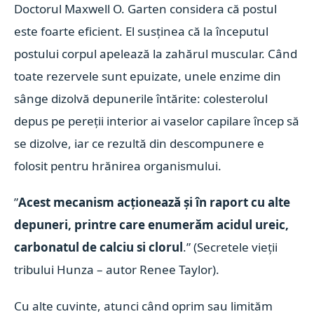
Doctorul Maxwell O. Garten considera că postul
este foarte eficient. El susținea că la începutul
postului corpul apelează la zahărul muscular. Când
toate rezervele sunt epuizate, unele enzime din
sânge dizolvă depunerile întărite: colesterolul
depus pe pereții interior ai vaselor capilare încep să
se dizolve, iar ce rezultă din descompunere e
folosit pentru hrănirea organismului.
”
Acest mecanism acționează și în raport cu alte
depuneri, printre care enumerăm acidul ureic,
carbonatul de calciu si clorul
.” (Secretele vieții
tribului Hunza – autor Renee Taylor).
Cu alte cuvinte, atunci când oprim sau limităm