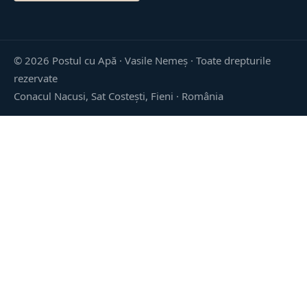
©
2026
Postul cu Apă · Vasile Nemeș ·
Toate drepturile
rezervate
Conacul Nacusi, Sat Costești, Fieni · România