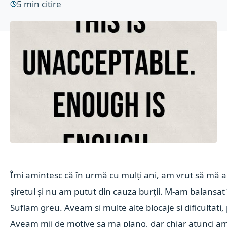
5
min citire
Îmi amintesc că în urmă cu mulți ani, am vrut să mă ap
șiretul și nu am putut din cauza burții. M-am balansat 
Suflam greu. Aveam si multe alte blocaje si dificultati
Aveam mii de motive sa ma plang, dar chiar a
tunci am