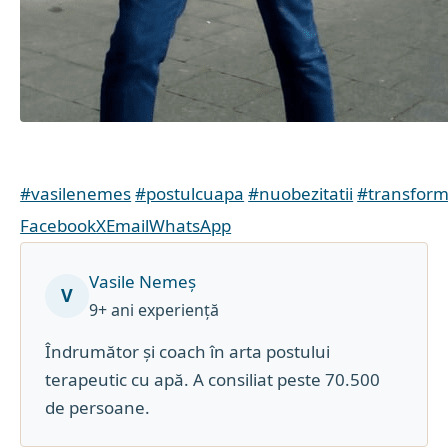
#vasilenemes
#postulcuapa
#nuobezitatii
#transform
Facebook
X
Email
WhatsApp
Vasile Nemeș
V
9+ ani experiență
Îndrumător și coach în arta postului
terapeutic cu apă. A consiliat peste 70.500
de persoane.