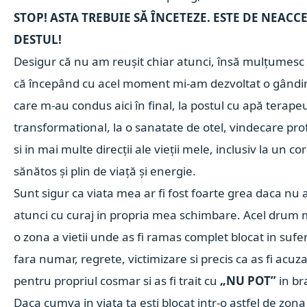
STOP! ASTA TREBUIE SĂ ÎNCETEZE. ESTE DE NEACCE
DESTUL!
Desigur că nu am reușit chiar atunci, însă mulțumes
că începând cu acel moment mi-am dezvoltat o gândire
care m-au condus aici în final, la postul cu apă terapeu
transformational, la o sanatate de otel, vindecare pro
si in mai multe direcții ale vieții mele, inclusiv la un co
sănătos și plin de viață și energie.
Sunt sigur ca viata mea ar fi fost foarte grea daca nu as
atunci cu curaj in propria mea schimbare. Acel drum m-
o zona a vietii unde as fi ramas complet blocat in sufer
fara numar, regrete, victimizare si precis ca as fi acuzat
pentru propriul cosmar si as fi trait cu
„NU POT”
in br
Daca cumva in viata ta esti blocat intr-o astfel de zon