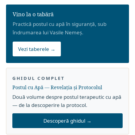
Vino la o tabără
Practică postul cu apă în siguranță, sub
îndrumarea lui Vasile Nemeș.
Vezi taberele →
GHIDUL COMPLET
Postul cu Apă — Revelația și Protocolul
Două volume despre postul terapeutic cu apă
— de la descoperire la protocol.
Descoperă ghidul →