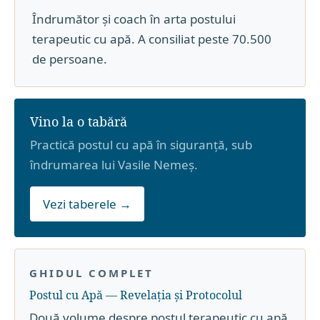
Îndrumător și coach în arta postului
terapeutic cu apă. A consiliat peste 70.500
de persoane.
Vino la o tabără
Practică postul cu apă în siguranță, sub
îndrumarea lui Vasile Nemeș.
Vezi taberele →
GHIDUL COMPLET
Postul cu Apă — Revelația și Protocolul
Două volume despre postul terapeutic cu apă