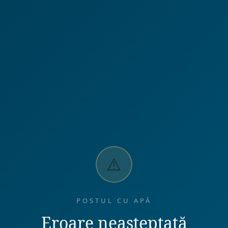
⚠️
POSTUL CU APĂ
Eroare neașteptată