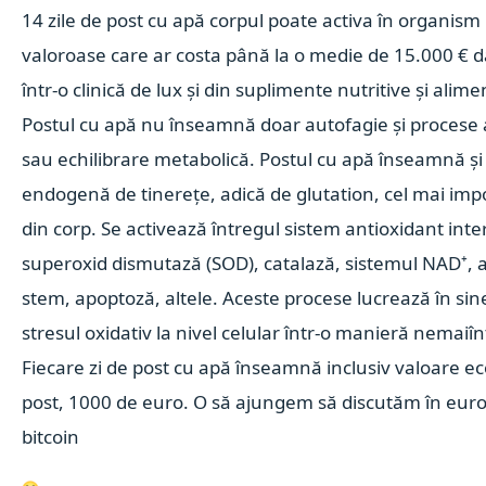
14 zile de post cu apă corpul poate activa în organism
valoroase care ar costa până la o medie de 15.000 € 
într-o clinică de lux și din suplimente nutritive și alime
Postul cu apă nu înseamnă doar autofagie și procese a
sau echilibrare metabolică. Postul cu apă înseamnă și
endogenă de tinerețe, adică de glutation, cel mai imp
din corp. Se activează întregul sistem antioxidant inte
superoxid dismutază (SOD), catalază, sistemul NAD⁺, a
stem, apoptoză, altele. Aceste procese lucrează în sin
stresul oxidativ la nivel celular într-o manieră nemaiîn
Fiecare zi de post cu apă înseamnă inclusiv valoare e
post, 1000 de euro. O să ajungem să discutăm în euro
bitcoin