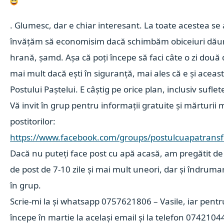
. Glumesc, dar e chiar interesant. La toate acestea se 
învățăm să economisim dacă schimbăm obiceiuri dăun
hrană, șamd. Așa că poți începe să faci câte o zi două
mai mult dacă ești în siguranță, mai ales că e și aceas
Postului Paștelui. E câștig pe orice plan, inclusiv suflet
Vă invit în grup pentru informații gratuite și mărturii
postitorilor:
https://www.facebook.com/groups/postulcuapatrans
Dacă nu puteți face post cu apă acasă, am pregătit de 
de post de 7-10 zile și mai mult uneori, dar și îndruma
în grup.
Scrie-mi la
și whatsapp 0757621806 – Vasile, iar pentr
începe în martie la același email și la telefon 0742104