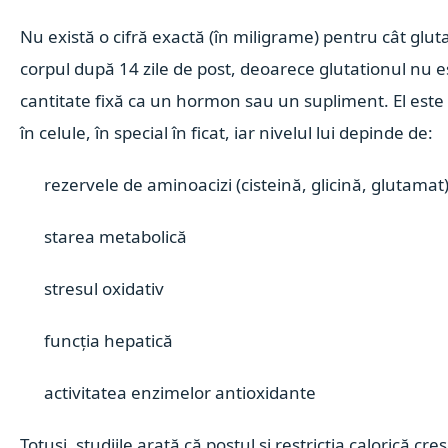
Nu există o cifră exactă (în miligrame) pentru cât glu
corpul după 14 zile de post, deoarece glutationul nu e
cantitate fixă ca un hormon sau un supliment. El este 
în celule, în special în ficat, iar nivelul lui depinde de:
rezervele de aminoacizi (cisteină, glicină, glutamat
starea metabolică
stresul oxidativ
funcția hepatică
activitatea enzimelor antioxidante
Totuși, studiile arată că postul și restricția calorică cre