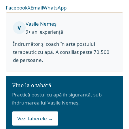
Facebook
X
Email
WhatsApp
Vasile Nemeș
V
9+ ani experiență
Îndrumător și coach în arta postului
terapeutic cu apă. A consiliat peste 70.500
de persoane.
Vino la o tabără
Practică postul cu apă în siguranță, sub
îndrumarea lui Vasile Nemeș.
Vezi taberele →