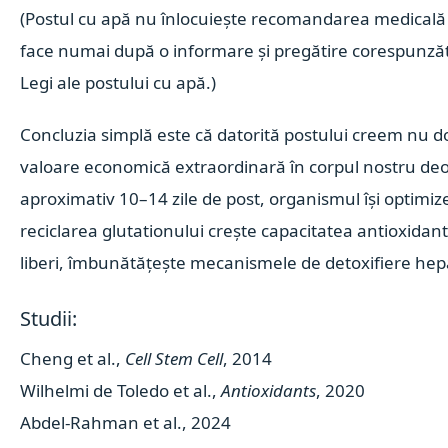
(Postul cu apă nu înlocuiește recomandarea medicală ș
face numai după o informare și pregătire corespunzăt
Legi ale postului cu apă.)
Concluzia simplă este că datorită postului creem nu do
valoare economică extraordinară în corpul nostru de
aproximativ 10–14 zile de post, organismul
își optimiz
reciclarea glutationului
crește capacitatea antioxidan
liberi,
îmbunătățește mecanismele de detoxifiere hepa
Studii:
Cheng et al.,
Cell Stem Cell
, 2014
Wilhelmi de Toledo et al.,
Antioxidants
, 2020
Abdel-Rahman et al., 2024