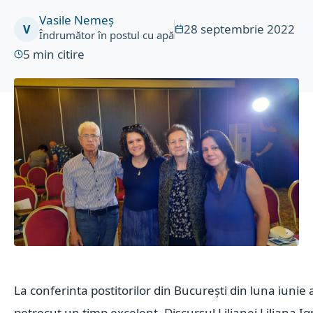
Vasile Nemeș
28 septembrie 2022
V
Îndrumător în postul cu apă
5
min citire
La conferinta postitorilor din București
din luna iunie 
petrecut un timp excelent.
Discursul Lilianei
Liliana I