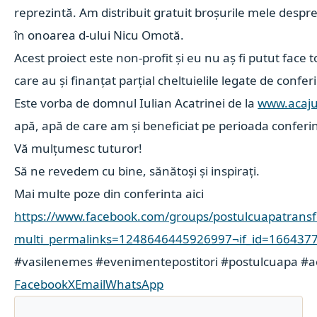
reprezintă.
Am distribuit gratuit broșurile mele despre 
în onoarea d-ului Nicu Omotă.
Acest proiect este non-profit și eu nu aș fi putut face 
care au și finanțat parțial cheltuielile legate de conferi
Este vorba de domnul
Iulian Acatrinei
de la
www.acaju
apă, apă de care am și beneficiat pe perioada conferi
Vă mulțumesc tuturor!
Să ne revedem cu bine, sănătoși și inspirați.
Mai multe poze din conferinta aici
https://www.facebook.com/groups/postulcuapatransf
multi_permalinks=1248646445926997¬if_id=16643771
#vasilenemes
#evenimentepostitori
#postulcuapa
#a
Facebook
X
Email
WhatsApp