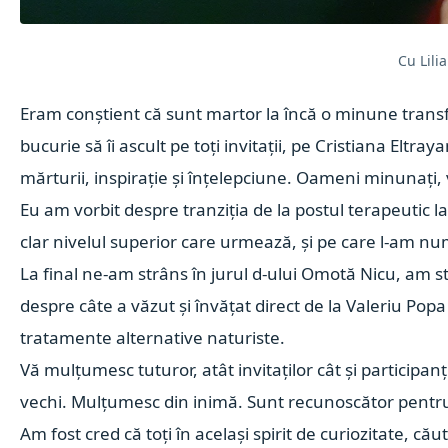
Cu Lili
Eram conștient că sunt martor la încă o minune transf
bucurie să îi ascult pe toți invitații, pe
Cristiana Eltray
mărturii, inspirație și înțelepciune. Oameni minunați
Eu am vorbit despre tranziția de la postul terapeutic l
clar nivelul superior care urmează, și pe care l-am num
La final ne-am strâns în jurul d-ului Omotă Nicu, am st
despre câte a văzut și învățat direct de la Valeriu Popa 
tratamente alternative naturiste.
Vă mulțumesc tuturor, atât invitaților cât și participan
vechi. Mulțumesc din inimă. Sunt recunoscător pentru 
Am fost cred că toți în același spirit de curiozitate, că