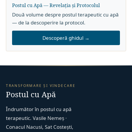
Postul cu Apă — Revelația și Protocolul
Două volume despre postul terapeutic cu apă
— de la descoperire la protocol.
Descoperă ghidul →
TRANSFORMARE ȘI VINDECARE
Postul cu Apă
Îndrumător în postul cu apă
terapeutic. Vasile Nemeș ·
Conacul Nacusi, Sat Costești,