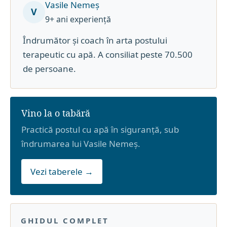
Vasile Nemeș
V
9+ ani experiență
Îndrumător și coach în arta postului
terapeutic cu apă. A consiliat peste 70.500
de persoane.
Vino la o tabără
Practică postul cu apă în siguranță, sub
îndrumarea lui Vasile Nemeș.
Vezi taberele →
GHIDUL COMPLET