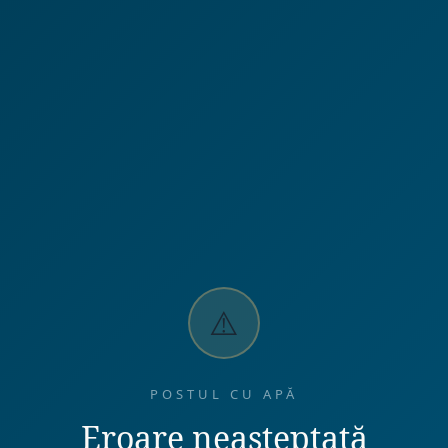
⚠️
POSTUL CU APĂ
Eroare neașteptată