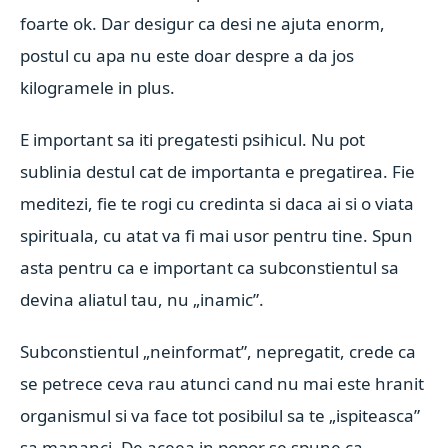
foarte ok. Dar desigur ca desi ne ajuta enorm,
postul cu apa nu este doar despre a da jos
kilogramele in plus.
E important sa iti pregatesti psihicul. Nu pot
sublinia destul cat de importanta e pregatirea. Fie
meditezi, fie te rogi cu credinta si daca ai si o viata
spirituala, cu atat va fi mai usor pentru tine. Spun
asta pentru ca e
important ca subconstientul sa
devina aliatul tau, nu „inamic”.
Subconstientul „neinformat”, nepregatit, crede ca
se petrece ceva rau atunci cand nu mai este hranit
organismul si va face tot posibilul sa te „ispiteasca”
sa mananci. De aceea in popor se spune ca