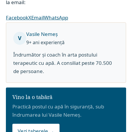
la email:
Facebook
X
Email
WhatsApp
Vasile Nemeș
V
9+ ani experiență
Îndrumător și coach în arta postului
terapeutic cu apă. A consiliat peste 70.500
de persoane.
Vino la o tabără
Practică postul cu apă în siguranță, sub
îndrumarea lui Vasile Nemeș.
Vezi taberele →