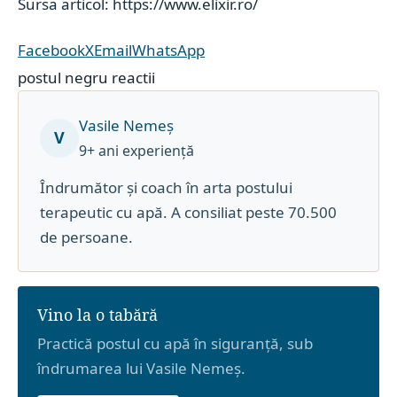
Sursa articol: https://www.elixir.ro/
Facebook
X
Email
WhatsApp
postul negru reactii
Vasile Nemeș
V
9+ ani experiență
Îndrumător și coach în arta postului
terapeutic cu apă. A consiliat peste 70.500
de persoane.
Vino la o tabără
Practică postul cu apă în siguranță, sub
îndrumarea lui Vasile Nemeș.