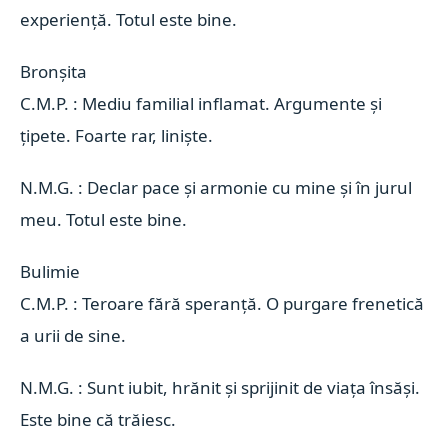
experiență. Totul este bine.
Bronșita 
C.M.P. : Mediu familial inflamat. Argumente și
țipete. Foarte rar, liniște.
N.M.G. : Declar pace și armonie cu mine și în jurul
meu. Totul este bine.
Bulimie 
C.M.P. : Teroare fără speranță. O purgare frenetică
a urii de sine.
N.M.G. : Sunt iubit, hrănit și sprijinit de viața însăși.
Este bine că trăiesc.