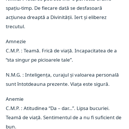
spațiu-timp. De fiecare dată se desfasoară
acțiunea dreaptă a Divinității. Iert și eliberez
trecutul.
Amnezie 
C.M.P. : Teamă. Frică de viață. Incapacitatea de a
“sta singur pe picioarele tale”.
N.M.G. : Inteligența, curajul și valoarea personală
sunt întotdeauna prezente. Viața este sigură.
Anemie 
C.M.P. : Atitudinea “Da – dar…”. Lipsa bucuriei.
Teamă de viață. Sentimentul de a nu fi suficient de
bun.