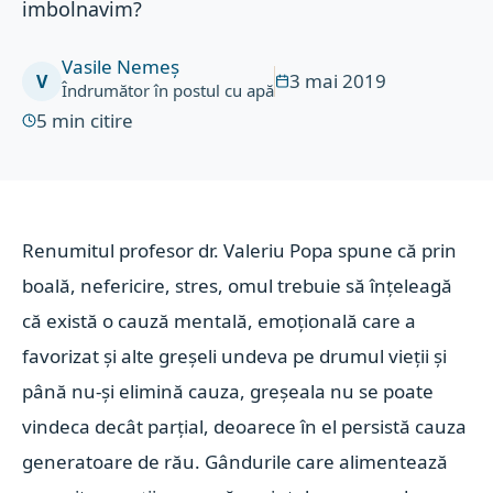
imbolnavim?
Vasile Nemeș
3 mai 2019
V
Îndrumător în postul cu apă
5
min citire
Renumitul profesor dr. Valeriu Popa spune că prin
boală, nefericire, stres, omul trebuie să înţeleagă
că există o cauză mentală, emoțională care a
favorizat și alte greşeli undeva pe drumul vieţii şi
până nu-şi elimină cauza, greşeala nu se poate
vindeca decât parţial, deoarece în el persistă cauza
generatoare de rău. Gândurile care alimentează