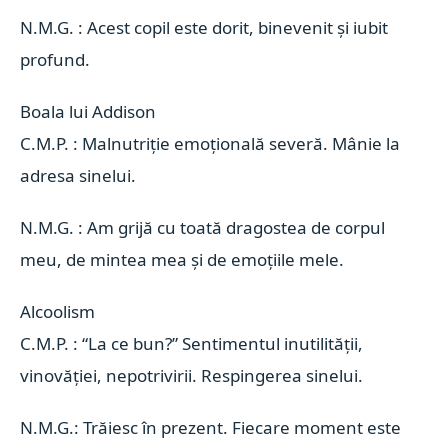
N.M.G. : Acest copil este dorit, binevenit și iubit
profund.
Boala lui Addison 
C.M.P. : Malnutriție emoțională severă. Mânie la
adresa sinelui.
N.M.G. : Am grijă cu toată dragostea de corpul
meu, de mintea mea și de emoțiile mele.
Alcoolism 
C.M.P. : “La ce bun?” Sentimentul inutilității,
vinovăției, nepotrivirii. Respingerea sinelui.
N.M.G.: Trăiesc în prezent. Fiecare moment este