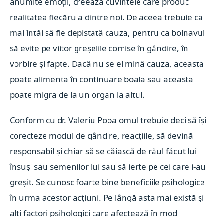
anumite emoții, creează cuvintele care produc
realitatea fiecăruia dintre noi. De aceea trebuie ca
mai întâi să fie depistată cauza, pentru ca bolnavul
să evite pe viitor greşelile comise în gândire, în
vorbire și fapte. Dacă nu se elimină cauza, aceasta
poate alimenta în continuare boala sau aceasta
poate migra de la un organ la altul.
Conform cu dr. Valeriu Popa omul trebuie deci să își
corecteze modul de gândire, reacțiile, să devină
responsabil și chiar să se căiască de răul făcut lui
însuși sau semenilor lui sau să ierte pe cei care i-au
greșit. Se cunosc foarte bine beneficiile psihologice
în urma acestor acțiuni. Pe lângă asta mai există și
alți factori psihologici care afectează în mod