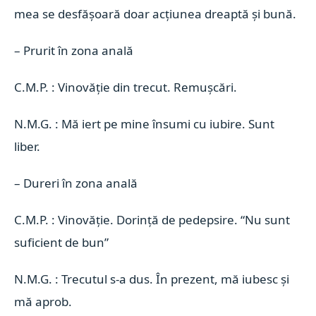
mea se desfășoară doar acțiunea dreaptă și bună.
–
Prurit în zona anală
C.M.P. : Vinovăție din trecut. Remușcări.
N.M.G. : Mă iert pe mine însumi cu iubire. Sunt
liber.
–
Dureri în zona anală
C.M.P. : Vinovăție. Dorință de pedepsire. “Nu sunt
suficient de bun”
N.M.G. : Trecutul s-a dus. În prezent, mă iubesc și
mă aprob.