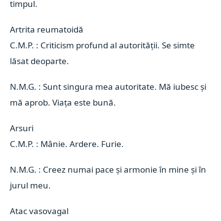
timpul.
Artrita reumatoidă 
C.M.P. : Criticism profund al autorității. Se simte
lăsat deoparte.
N.M.G. : Sunt singura mea autoritate. Mă iubesc și
mă aprob. Viața este bună.
Arsuri 
C.M.P. : Mânie. Ardere. Furie.
N.M.G. : Creez numai pace și armonie în mine și în
jurul meu.
Atac vasovagal 