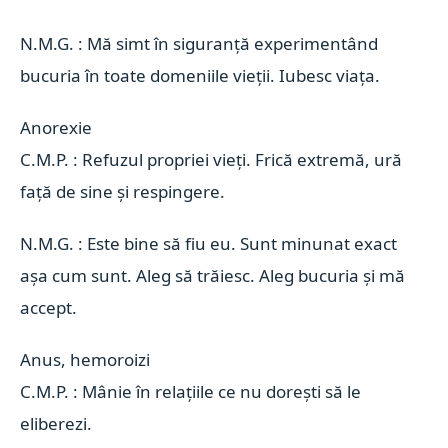
N.M.G. : Mă simt în siguranță experimentând
bucuria în toate domeniile vieții. Iubesc viața.
Anorexie 
C.M.P. : Refuzul propriei vieți. Frică extremă, ură
față de sine și respingere.
N.M.G. : Este bine să fiu eu. Sunt minunat exact
așa cum sunt. Aleg să trăiesc. Aleg bucuria și mă
accept.
Anus, hemoroizi 
C.M.P. : Mânie în relațiile ce nu dorești să le
eliberezi.