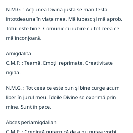
N.M.G. : Acțiunea Divină justă se manifestă
întotdeauna în viața mea. Mă iubesc și mă aprob.
Totul este bine. Comunic cu iubire cu tot ceea ce
mă înconjoară.
Amigdalita 
C.M.P. : Teamă. Emoții reprimate. Creativitate
rigidă.
N.M.G. : Tot ceea ce este bun și bine curge acum
liber în jurul meu. Ideile Divine se exprimă prin
mine. Sunt în pace.
Abces periamigdalian 
C.M.P. : Credință puternică de a nu putea vorbi