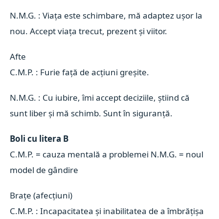
N.M.G. : Viața este schimbare, mă adaptez ușor la
nou. Accept viața trecut, prezent și viitor.
Afte 
C.M.P. : Furie față de acțiuni greșite.
N.M.G. : Cu iubire, îmi accept deciziile, știind că
sunt liber și mă schimb. Sunt în siguranță.
Boli cu litera B
C.M.P. = cauza mentală a problemei N.M.G. = noul
model de gândire
Brațe (afecțiuni) 
C.M.P. : Incapacitatea și inabilitatea de a îmbrățișa