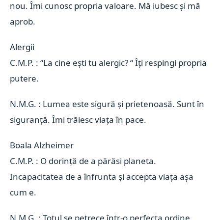
nou. Îmi cunosc propria valoare. Mă iubesc și mă
aprob.
Alergii 
C.M.P. : “La cine ești tu alergic? “ Îți respingi propria
putere.
N.M.G. : Lumea este sigură și prietenoasă. Sunt în
siguranță. Îmi trăiesc viața în pace.
Boala Alzheimer 
C.M.P. : O dorință de a părăsi planeta.
Incapacitatea de a înfrunta și accepta viața așa
cum e.
N.M.G. : Totul se petrece într-o perfecta ordine