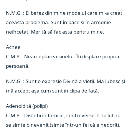
N.M.G. : Eliberez din mine modelul care mi-a creat
această problemă. Sunt în pace și în armonie
neîncetat. Merită să fac asta pentru mine.
Acnee 
C.M.P. : Neacceptarea sinelui. Îți displace propria
persoană.
N.M.G. : Sunt o expresie Divină a vieții. Mă iubesc și
mă accept așa cum sunt în clipa de față.
Adenoidită (polipi) 
C.M.P. : Discuții în familie, controverse. Copilul nu
se simte binevenit (simte într-un fel că e nedorit).