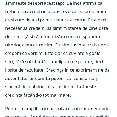
amintește deseori acest fapt. Ba încă afirmă că
trebuie să accepț
i în avans rezolvarea problemei,
ca și cum deja ai primit ceea ce ai cerut. Este deci
necesar să credem, să simțim starea de bine dată
de credință și să interiorizăm ceea ce spunem
ulterior, ceea ce rostim. Cu alte cuvinte, trebuie să
credem ce vorbim. Este clar că cuvintele goale,
seci, fără substanță, sunt lipsite de putere, deci
lipsite de rezultate. Credința în ce exprimăm ne dă
autoritate, iar d
orința puternică, constantă și
sinceră de a obține ceea ce dorim, hrănește
credința făcând-o tot mai mare.
Pentru a amplifica impactul acestui tratament prin
puterea cuvântului rostit, propun postul cu apă de