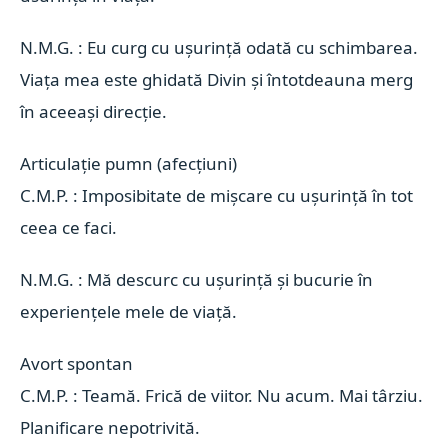
N.M.G. : Eu curg cu ușurință odată cu schimbarea.
Viața mea este ghidată Divin și întotdeauna merg
în aceeași direcție.
Articulație pumn (afecțiuni) 
C.M.P. : Imposibitate de mișcare cu ușurință în tot
ceea ce faci.
N.M.G. : Mă descurc cu ușurință și bucurie în
experiențele mele de viață.
Avort spontan 
C.M.P. : Teamă. Frică de viitor. Nu acum. Mai târziu.
Planificare nepotrivită.