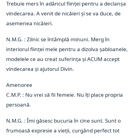
Trebuie mers în adâncul ființei pentru a declanșa
vindecarea. A venit de nicăieri și se va duce, de
asemenea nicăieri.
N.M.G. : Zilnic se întâmplă minuni. Merg în
interiorul ființei mele pentru a dizolva șabloanele,
modelele ce au creat suferința și ACUM accept
vindecarea și ajutorul Divin.
Amenoree 
C.M.P. : Nu vrei să fii femeie. Nu îți place propria
persoană.
N.M.G. : Îmi găsesc bucuria în cine sunt. Sunt o
frumoasă expresie a vieții, curgând perfect tot