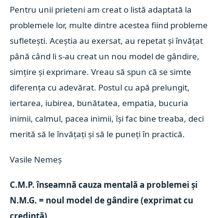
Pentru unii prieteni am creat o listă adaptată la
problemele lor, multe dintre acestea fiind probleme
sufletești. Aceștia au exersat, au repetat și învățat
până când li s-au creat un nou model de gândire,
simțire și exprimare. Vreau să spun că se simte
diferența cu adevărat. Postul cu apă prelungit,
iertarea, iubirea, bunătatea, empatia, bucuria
inimii, calmul, pacea inimii, își fac bine treaba, deci
merită să le învățați și să le puneți în practică.
Vasile Nemeș
C.M.P. înseamnă cauza mentală a problemei și
N.M.G. = noul model de gândire (exprimat cu
credință)