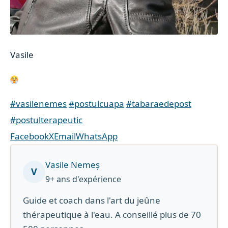
Vasile
#vasilenemes
#postulcuapa
#tabaraedepost
#postulterapeutic
Facebook
X
Email
WhatsApp
Vasile Nemeș
V
9+ ans d'expérience
Guide et coach dans l'art du jeûne
thérapeutique à l'eau. A conseillé plus de 70