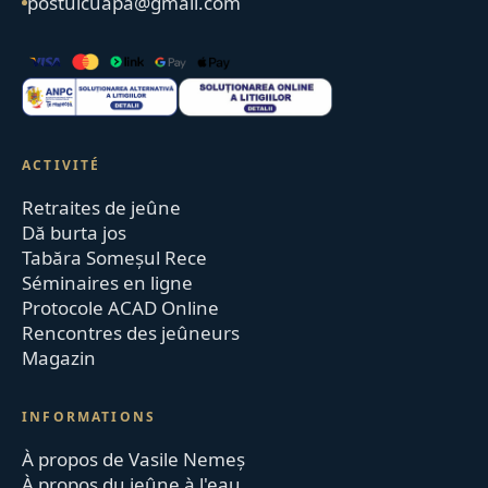
postulcuapa@gmail.com
ACTIVITÉ
Retraites de jeûne
Dă burta jos
Tabăra Someșul Rece
Séminaires en ligne
Protocole ACAD Online
Rencontres des jeûneurs
Magazin
INFORMATIONS
À propos de Vasile Nemeș
À propos du jeûne à l'eau