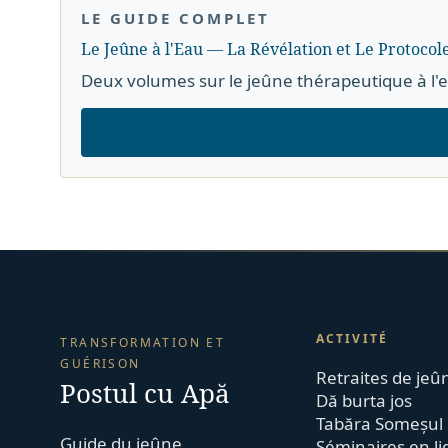
LE GUIDE COMPLET
Le Jeûne à l'Eau — La Révélation et Le Protocol
Deux volumes sur le jeûne thérapeutique à l'
ACTIVITÉ
TRANSFORMATION ET
GUÉRISON
Retraites de jeû
Postul cu Apă
Dă burta jos
Tabăra Someșul
Guide du jeûne
Séminaires en l