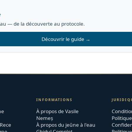
e
eau — de la découverte au protocole.
Découvrir le guide →
INFORMATIONS
JURIDIQ
ne
À propos de Vasile
Conditio
Nemeș
Politiqu
 Rece
À propos du jeûne à l'eau
Confiden
igne
Ghidul Complet
Politique