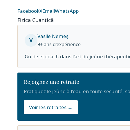
Facebook
X
Email
WhatsApp
Fizica Cuantică
Vasile Nemeș
V
9+ ans d'expérience
Guide et coach dans l'art du jeûne thérapeuti
Rejoignez une retraite
Pratiquez le jeûne à l'eau en toute sécurité, 
Voir les retraites →