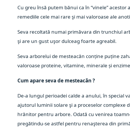
Cu greu însă putem bănui ca în “vinele” acestor 
remediile cele mai rare şi mai valoroase ale anot
Seva recoltată numai primăvara din trunchiul arb
şi are un gust uşor dulceag foarte agreabil.
Seva arborelui de mesteacăn conține puține zaharu
valoroase proteine, vitamine, minerale și enzim
Cum apare seva de mesteacăn ?
De-a lungul perioadei calde a anului, în special 
ajutorul luminii solare şi a proceselor complexe de
hrănitor pentru arbore. Odată cu venirea toamnei
pregătindu-se astfel pentru renaşterea din prim