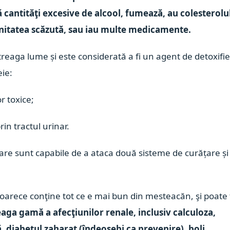
ă cantităţi excesive de alcool, fumează, au colesterolu
munitatea scăzută, sau iau multe medicamente.
treaga lume și este considerată a fi un agent de detoxifi
eie:
r toxice;
rin tractul urinar.
care sunt capabile de a ataca două sisteme de curățare și
oarece conţine tot ce e mai bun din mesteacăn, şi poate 
eaga gamă a afecţiunilor renale, inclusiv calculoza,
ă,
diabetul zaharat (îndeosebi ca prevenire), boli