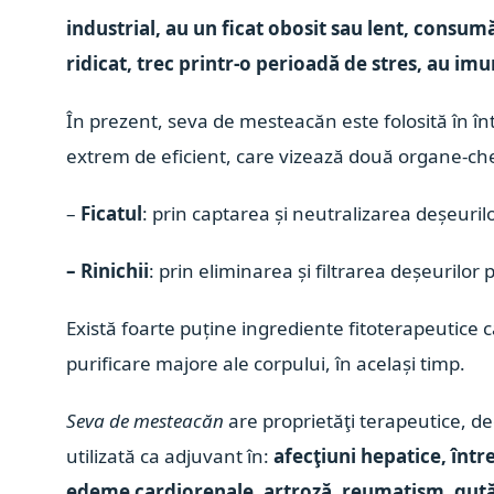
industrial, au un ficat obosit sau lent, consum
ridicat, trec printr-o perioadă de stres, au i
În prezent, seva de mesteacăn este folosită în în
extrem de eficient, care vizează două organe-ch
–
Ficatul
: prin captarea și neutralizarea deșeurilo
– Rinichii
: prin eliminarea și filtrarea deșeurilor p
Există foarte puține ingrediente fitoterapeutice 
purificare majore ale corpului, în același timp.
Seva de mesteacăn
are proprietăţi terapeutice, de
utilizată ca adjuvant în:
afecţiuni hepatice, într
edeme cardiorenale, artroză, reumatism, gut