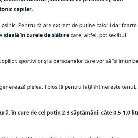
tonic capilar
.
i psihic. Pentru că are extrem de puține calorii dar foarte
te
ideală în curele de slăbire
care, altfel, pot secătui
 copiilor, sportivilor şi a persoanelor care vor să își imuniz
regenerează pielea. Folosită pentru faţă întinereşte tenul,
ă, în cure de cel putin 2-3 săptămâni, câte 0,5-1,0 lit