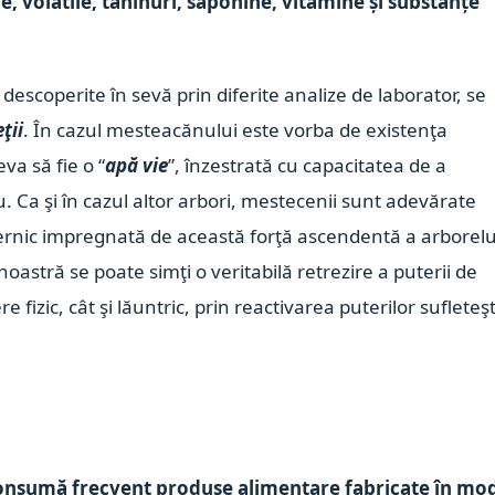
iale, volatile, taninuri, saponine, vitamine și substanțe
descoperite în sevă prin diferite analize de laborator, se
ţii
. În cazul mesteacănului este vorba de existenţa
va să fie o “
apă vie
”, înzestrată cu capacitatea de a
 Ca şi în cazul altor arbori, mestecenii sunt adevărate
uternic impregnată de această forţă ascendentă a arborelu
oastră se poate simţi o veritabilă retrezire a puterii de
izic, cât şi lăuntric, prin reactivarea puterilor sufleteşti
onsumă frecvent produse alimentare fabricate în mo