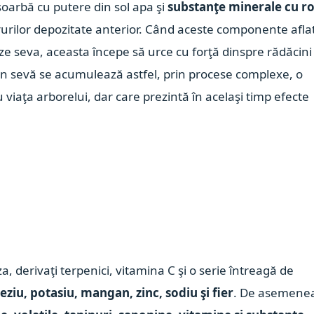
soarbă cu putere din sol apa şi
substanţe minerale cu ro
rurilor depozitate anterior. Când aceste componente afla
ze seva, aceasta începe să urce cu forţă dinspre rădăcini
 În sevă se acumulează astfel, prin procese complexe, o
u viaţa arborelui, dar care prezintă în acelaşi timp efecte
za, derivaţi terpenici, vitamina C şi o serie întreagă de
eziu, potasiu, mangan, zinc, sodiu şi fier
. De asemene