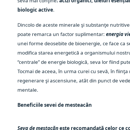
seva mai conţine
: ​​acizi organici, uleiuri esenț
biologic active
.
Dincolo de aceste minerale şi substanţe nutritive 
poate remarca un factor suplimentar:
energia vie
unei forme deosebite de bioenergie, ce face ca se
modifica starea energetică a organismului nostru.
“centrale” de energie biologică, seva lor fiind p
Tocmai de aceea, în urma curei cu sevă, în fiinţa n
regenerare şi ascensiune, atât din punct de vedere f
mentale.
Beneficiile sevei de mesteacăn
Seva de mestacăn
este recomandată celor ce c