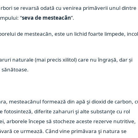
arbori se revarsă odată cu venirea primăverii unul dintre
impului: “
seva de mesteacăn
”.
orelui de mesteacăn, este un lichid foarte limpede, incol
ri naturale (mai precis xilitol) care nu îngrașă, dar și
e sănătoase.
vara, mesteacănul formează din apă şi dioxid de carbon, 
 fotosinteză, diferite zaharuri şi alte substanţe cu rol
, arborele începe să stocheze aceste rezerve nutritive,
ăvară ce urmează. Când vine primăvara şi natura se