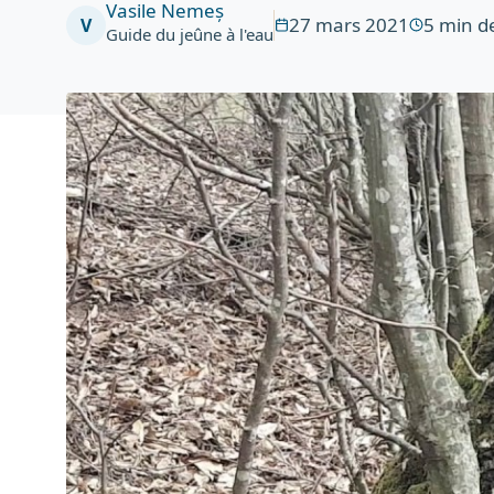
Vasile Nemeș
27 mars 2021
5
min de
V
Guide du jeûne à l'eau