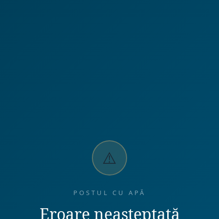
⚠️
POSTUL CU APĂ
Eroare neașteptată