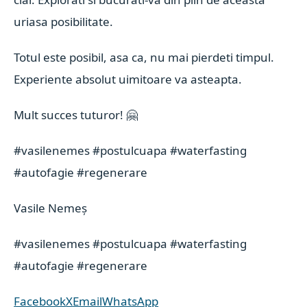
uriasa posibilitate.
Totul este posibil, asa ca, nu mai pierdeti timpul.
Experiente absolut uimitoare va asteapta.
Mult succes tuturor! 🤗
#vasilenemes
#postulcuapa
#waterfasting
#autofagie
#regenerare
Vasile Nemeș
#vasilenemes
#postulcuapa
#waterfasting
#autofagie
#regenerare
Facebook
X
Email
WhatsApp