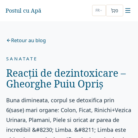
Postul cu Apă
0
FR
Retour au blog
SANATATE
Reacții de dezintoxicare –
Gheorghe Puiu Opriș
Buna dimineata, corpul se detoxifica prin
6(sase) mari organe: Colon, Ficat, Rinichi+Vezica
Urinara, Plamani, Piele si oricat ar parea de
incredibil &#8230; Limba. &#8211; Limba este