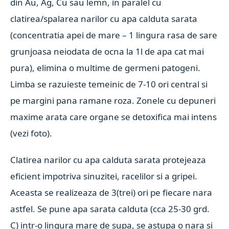
din Au, Ag, Cu sau lemn, in paralel cu
clatirea/spalarea narilor cu apa calduta sarata
(concentratia apei de mare – 1 lingura rasa de sare
grunjoasa neiodata de ocna la 1l de apa cat mai
pura), elimina o multime de germeni patogeni.
Limba se razuieste temeinic de 7-10 ori central si
pe margini pana ramane roza. Zonele cu depuneri
maxime arata care organe se detoxifica mai intens
(vezi foto).
Clatirea narilor cu apa calduta sarata protejeaza
eficient impotriva sinuzitei, racelilor si a gripei.
Aceasta se realizeaza de 3(trei) ori pe fiecare nara
astfel. Se pune apa sarata calduta (cca 25-30 grd.
C) intr-o lingura mare de supa, se astupa o nara si