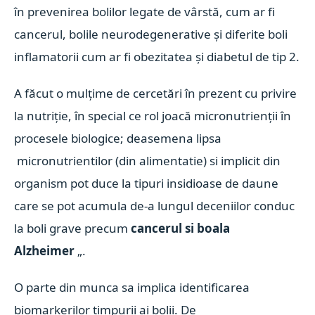
în prevenirea bolilor legate de vârstă, cum ar fi
cancerul, bolile neurodegenerative și diferite boli
inflamatorii cum ar fi obezitatea și diabetul de tip 2.
A făcut o mulțime de cercetări în prezent cu privire
la nutriție, în special ce rol joacă micronutrienții în
procesele biologice; deasemena lipsa
micronutrientilor (din alimentatie) si implicit din
organism pot duce la tipuri insidioase de daune
care se pot acumula de-a lungul deceniilor conduc
la boli grave precum
cancerul si boala
Alzheimer
„.
O parte din munca sa implica identificarea
biomarkerilor timpurii ai bolii. De