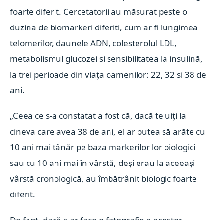
foarte diferit. Cercetatorii au măsurat peste o
duzina de biomarkeri diferiti, cum ar fi lungimea
telomerilor, daunele ADN, colesterolul LDL,
metabolismul glucozei si sensibilitatea la insulină,
la trei perioade din viața oamenilor: 22, 32 si 38 de
ani.
„Ceea ce s-a constatat a fost că, dacă te uiți la
cineva care avea 38 de ani, el ar putea să arăte cu
10 ani mai tânăr pe baza markerilor lor biologici
sau cu 10 ani mai în vârstă, deși erau la aceeași
vârstă cronologică, au îmbătrânit biologic foarte
diferit.
De fapt, dacă s-ar face o fotografie a acestor