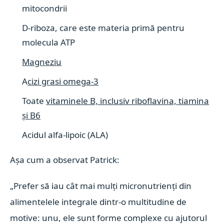
mitocondrii
D-riboza, care este materia primă pentru
molecula ATP
Magneziu
A
cizi grasi omega-3
Toate
vitaminele B, inclusiv riboflavina, tiamina
și B6
Acidul alfa-lipoic (ALA)
Așa cum a observat Patrick:
„Prefer să iau cât mai mulți micronutrienți din
alimentelele integrale dintr-o multitudine de
motive: unu, ele sunt forme complexe cu ajutorul