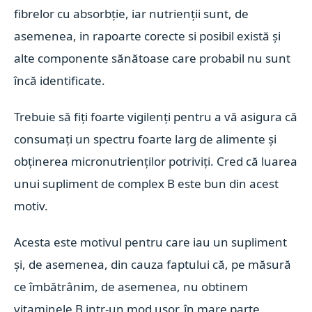
fibrelor cu absorbție, iar nutrienții sunt, de
asemenea, in rapoarte corecte si posibil există și
alte componente sănătoase care probabil nu sunt
încă identificate.
Trebuie să fiți foarte vigilenți pentru a vă asigura că
consumați un spectru foarte larg de alimente și
obținerea micronutrienților potriviți. Cred că luarea
unui supliment de complex B este bun din acest
motiv.
Acesta este motivul pentru care iau un supliment
și, de asemenea, din cauza faptului că, pe măsură
ce îmbătrânim, de asemenea, nu obtinem
vitaminele B intr-un mod ușor, în mare parte