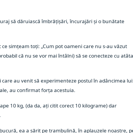
 curaj să dăruiască îmbrățișări, încurajări și o bunătate
xact ce simțeam toți: „Cum pot oameni care nu s-au văzut
și probabil că nu se vor mai întâlni) să se conecteze cu atât
i care au venit să experimenteze postul în adâncimea lui
inale, au confirmat forța acestuia.
ape 10 kg, (da da, ați citit corect 10 kilograme) dar
.
bucură, ea a sărit pe trambulină, în aplauzele noastre, p