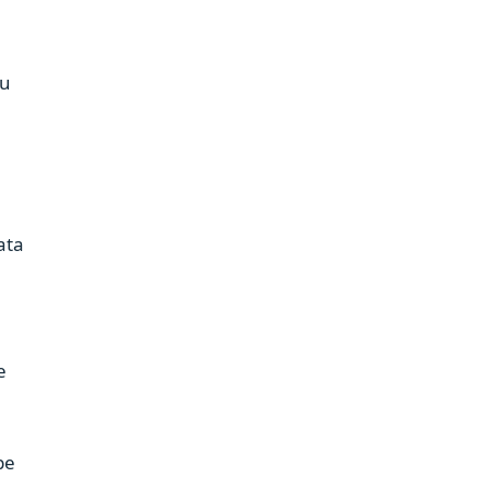
cu
ata
e
pe