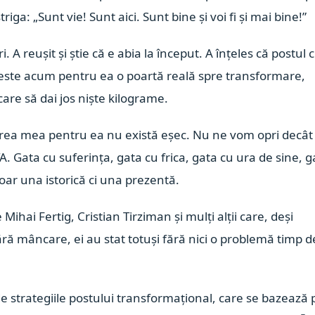
ga: „Sunt vie! Sunt aici. Sunt bine și voi fi și mai bine!”
. A reușit și știe că e abia la început. A înțeles că postul 
 este acum pentru ea o poartă reală spre transformare,
are să dai jos niște kilograme.
imțirea mea pentru ea nu există eșec. Nu ne vom opri decât
. Gata cu suferința, gata cu frica, gata cu ura de sine, g
oar una istorică ci una prezentă.
e
Mihai Fertig
, Cristian Tirziman și mulți alții care, deși
ără mâncare, ei au stat totuși fără nici o problemă timp d
de strategiile postului transformațional, care se bazează 