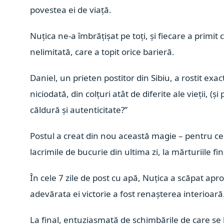
povestea ei de viață.
Nuțica ne-a îmbrățișat pe toți, și fiecare a primit
nelimitată, care a topit orice barieră.
Daniel, un prieten postitor din Sibiu, a rostit e
niciodată, din colțuri atât de diferite ale vieții, (
căldură și autenticitate?”
Postul a creat din nou această magie – pentru ce
lacrimile de bucurie din ultima zi, la mărturiile f
În cele 7 zile de post cu apă, Nuțica a scăpat apro
adevărata ei victorie a fost renașterea interioară
La final, entuziasmată de schimbările de care se 