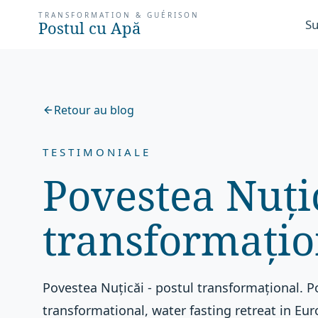
TRANSFORMATION & GUÉRISON
Su
Postul cu Apă
Retour au blog
TESTIMONIALE
Povestea Nuțic
transformațio
Povestea Nuțicăi - postul transformațional. P
transformational, water fasting retreat in E