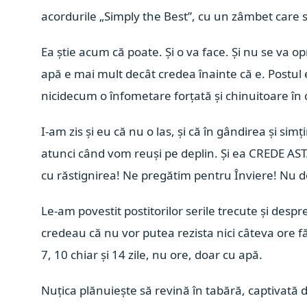
acordurile „Simply the Best”, cu un zâmbet care stri
Ea știe acum că poate. Și o va face. Și nu se va opri
apă e mai mult decât credea înainte că e. Postul
nicidecum o înfometare forțată și chinuitoare în c
I-am zis și eu că nu o las, și că în gândirea și s
atunci când vom reuși pe deplin. Și ea CREDE ASTA
cu răstignirea! Ne pregătim pentru Înviere! Nu d
Le-am povestit postitorilor serile trecute și despr
credeau că nu vor putea rezista nici câteva ore f
7, 10 chiar și 14 zile, nu ore, doar cu apă.
Nuțica plănuiește să revină în tabără, captivată 