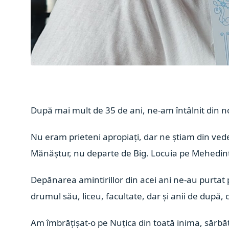
După mai mult de 35 de ani, ne-am întâlnit din n
Nu eram prieteni apropiați, dar ne știam din vede
Mănăștur, nu departe de Big. Locuia pe Mehedinți
Depănarea amintirillor din acei ani ne-au purtat p
drumul său, liceu, facultate, dar și anii de după,
Am îmbrățișat-o pe Nuțica din toată inima, sărbăt