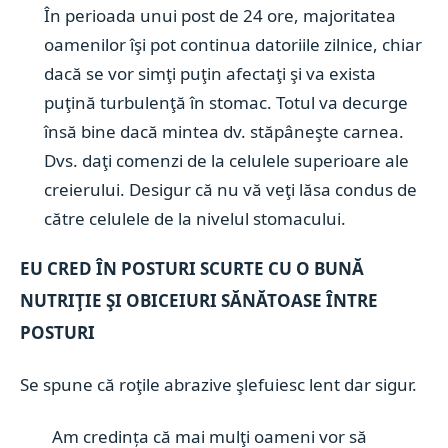
În perioada unui post de 24 ore, majoritatea
oamenilor îşi pot continua datoriile zilnice, chiar
dacă se vor simţi puţin afectaţi şi va exista
puţină turbulenţă în stomac. Totul va decurge
însă bine dacă mintea dv. stăpâneşte carnea.
Dvs. daţi comenzi de la celulele superioare ale
creierului. Desigur că nu vă veţi lăsa condus de
către celulele de la nivelul stomacului.
EU CRED ÎN POSTURI SCURTE CU O BUNĂ
NUTRIŢIE ŞI
OBICEIURI SĂNĂTOASE ÎNTRE
POSTURI
Se spune că roţile abrazive şlefuiesc lent dar sigur.
Am credința că mai mulţi oameni vor să