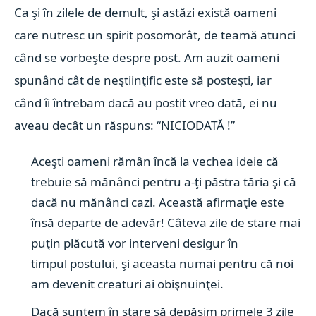
Ca şi în zilele de demult, şi astăzi există oameni
care nutresc un spirit posomorât, de teamă atunci
când se vorbeşte despre post.
Am auzit oameni
spunând cât de neştiinţific este să posteşti, iar
când îi întrebam dacă au postit vreo dată, ei nu
aveau decât un răspuns: “NICIODATĂ !”
Aceşti oameni rămân încă la vechea ideie că
trebuie să mănânci pentru a-ţi păstra tăria şi că
dacă nu mănânci cazi. Această afirmaţie este
însă departe de adevăr! Câteva zile de stare mai
puţin plăcută vor interveni desigur în
timpul postului, şi aceasta numai pentru că noi
am devenit creaturi ai obişnuinţei.
Dacă suntem în stare să depăşim primele 3 zile