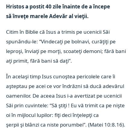
Hristos a postit 40 zile înainte de a începe
să înveţe marele Adevăr al vieţii.
Citim în Biblie că Isus a trimis pe ucenicii Săi
spunându-le: “Vindecaţi pe bolnavi, curăţiţi pe
leproşi, înviaţi pe morţi, scoateţi demoni; fără bani
aţi primit, fără bani să daţi”.
În acelaşi timp Isus cunoştea pericolele care îi
aşteptau pe acei ce vor îndrăzni să ducă adevărul
oamenilor. De aceea Isus i-a avertizat pe ucenicii
Săi prin cuvintele: “Să ştiţi ! Eu vă trimit ca pe nişte
oi în mijlocul lupilor: fiţi deci înţelepţi ca
şerpii şi blânzi ca niste porumbei”. (Matei 10:8.16).