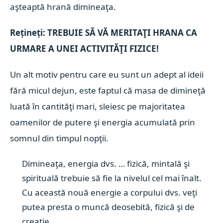
aşteaptă hrană dimineaţa.
Rețineți: TREBUIE SĂ VĂ MERITAŢI HRANA CA
URMARE A UNEI ACTIVITĂŢI FIZICE!
Un alt motiv pentru care eu sunt un adept al ideii
fără micul dejun, este faptul că masa de dimineţă
luată în cantităţi mari, sleiesc pe majoritatea
oamenilor de putere şi energia acumulată prin
somnul din timpul nopţii.
Dimineaţa, energia dvs. … fizică, mintală şi
spirituală trebuie să fie la nivelul cel mai înalt.
Cu această nouă energie a corpului dvs. veţi
putea presta o muncă deosebită, fizică şi de
creaţie.