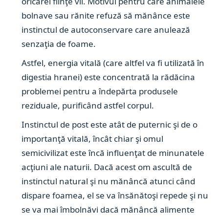
oricărei fiinţe vii. Motivul pentru care animalele
bolnave sau rănite refuză să mănânce este
instinctul de autoconservare care anulează
senzaţia de
foame
.
Astfel, energia vitală (care altfel va fi utilizată în
digestia hranei) este concentrată la rădăcina
problemei pentru a îndepărta produsele
reziduale, purificând astfel corpul.
Instinctul de post este atât de puternic şi de o
importanţă vitală, încât chiar şi omul
semicivilizat este încă influenţat de minunatele
acţiuni ale naturii. Dacă acest om ascultă de
instinctul natural şi nu mănâncă atunci când
dispare foamea, el se va însănătoşi repede şi nu
se va mai îmbolnăvi dacă mănâncă alimente