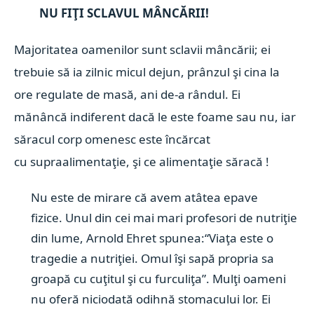
NU FIŢI SCLAVUL MÂNCĂRII!
Majoritatea oamenilor sunt sclavii mâncării; ei
trebuie să ia zilnic micul dejun, prânzul şi cina la
ore regulate de masă, ani de-a rândul. Ei
mănâncă indiferent dacă le este foame sau nu, iar
săracul corp omenesc este încărcat
cu supraalimentaţie, şi ce alimentaţie săracă !
Nu este de mirare că avem atâtea epave
fizice.
Unul din cei mai mari profesori de nutriţie
din lume, Arnold Ehret spunea:
“Viaţa este o
tragedie a nutriţiei. Omul îşi sapă propria sa
groapă cu cuţitul şi cu furculiţa”.
Mulţi oameni
nu oferă niciodată odihnă stomacului lor. Ei