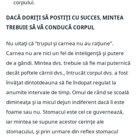
corpului.
DACĂ DORIŢI SĂ POSTIŢI CU SUCCES, MINTEA
TREBUIE SĂ VĂ CONDUCĂ CORPUL
Nu uitaţi că “trupul şi carnea nu au raţiune”.
Carnea nu are nici un fel de inteligenţă şi putere
de a gândi.
Mintea dvs. trebuie să fie mai puternică
decât poftele cărnii dvs., întrucât corpul dvs. a fost
învăţat dintotdeauna să fie îndopat regulat la
anumite intervale de timp.
Omul de rând se scoală
dimineaţa şi ia micul dejun indiferent dacă îi este
foame sau nu. Stomacul este cel ce guvernează,
iar mintea se supune acestor cerinţe ale
stomacului, şi prin urmare din reflex stomacul