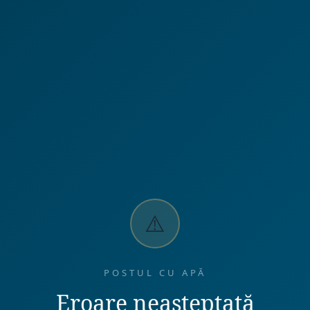
⚠️
POSTUL CU APĂ
Eroare neașteptată