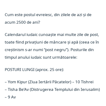
Cum este postul evreiesc, din zilele de azi și de
acum 2500 de ani?
Calendarul iudaic cunoaște mai multe zile de post,
toate fiind privațiuni de mâncare și apă (ceea ce în
creștinism s-ar numi “post negru”). Posturile din
timpul anului iudaic sunt următoarele:
POSTURI LUNGI (aprox. 25 ore):
– Yom Kipur (Ziua Iertării Păcatelor) – 10 Tishrei
– Tisha Be’Av (Distrugerea Templului din Ierusalim)
– 9 Av