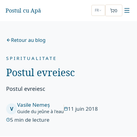
Postul cu Apă
0
FR
Retour au blog
SPIRITUALITATE
Postul evreiesc
Postul evreiesc
Vasile Nemeș
11 juin 2018
V
Guide du jeûne à l'eau
5
min de lecture