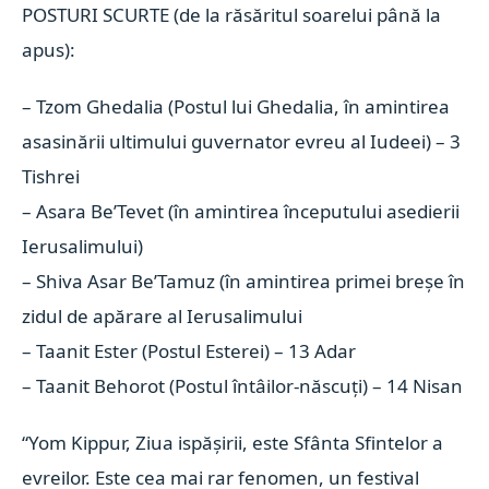
POSTURI SCURTE (de la răsăritul soarelui până la
apus):
– Tzom Ghedalia (Postul lui Ghedalia, în amintirea
asasinării ultimului guvernator evreu al Iudeei) – 3
Tishrei
– Asara Be’Tevet (în amintirea începutului asedierii
Ierusalimului)
– Shiva Asar Be’Tamuz (în amintirea primei breșe în
zidul de apărare al Ierusalimului
– Taanit Ester (Postul Esterei) – 13 Adar
– Taanit Behorot (Postul întâilor-născuți) – 14 Nisan
“Yom Kippur, Ziua ispășirii, este Sfânta Sfintelor a
evreilor. Este cea mai rar fenomen, un festival