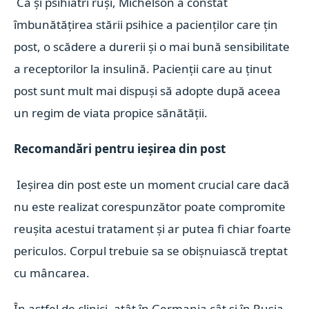
Ca și psihiatri ruși, Michelson a constat
îmbunătățirea stării psihice a pacienților care țin
post, o scădere a durerii și o mai bună sensibilitate
a receptorilor la insulină. Pacienții care au ținut
post sunt mult mai dispuși să adopte după aceea
un regim de viata propice sănătății.
Recomandări pentru ieșirea din post
Ieșirea din post este un moment crucial care dacă
nu este realizat corespunzător poate compromite
reușita acestui tratament și ar putea fi chiar foarte
periculos. Corpul trebuie sa se obișnuiască treptat
cu mâncarea.
În astfel de clinici, atât în Germania cât și în Rusia,