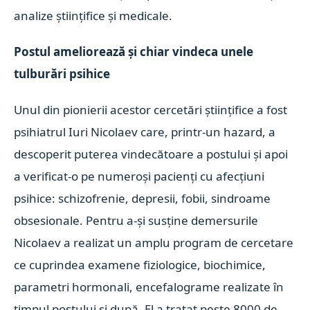
analize științifice și medicale.
Postul ameliorează și chiar vindeca unele
tulburări psihice
Unul din pionierii acestor cercetări științifice a fost
psihiatrul Iuri Nicolaev care, printr-un hazard, a
descoperit puterea vindecătoare a postului și apoi
a verificat-o pe numeroși pacienți cu afecțiuni
psihice: schizofrenie, depresii, fobii, sindroame
obsesionale. Pentru a-și susține demersurile
Nicolaev a realizat un amplu program de cercetare
ce cuprindea examene fiziologice, biochimice,
parametri hormonali, encefalograme realizate în
timpul postului și după. El a tratat peste 8000 de