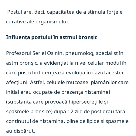
Postul are, deci, capacitatea de a stimula forțele
curative ale organismului.
Influența postului în astmul bronșic
Profesorul Serjei Osinin, pneumolog, specialist în
astm bronșic, a evidențiat la nivel celular modul în
care postul influențează evoluția în cazul acestei
afecțiuni. Astfel, celulele mucoasei plămânilor care
inițial erau ocupate de prezența histaminei
(substanța care provoacă hipersecrețiile și
spasmele bronsice) după 12 zile de post erau fără
conținutul de histamina, pline de lipide și spasmele
au dispărut.