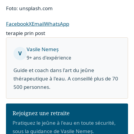
Foto: unsplash.com
Facebook
X
Email
WhatsApp
terapie prin post
Vasile Nemeș
V
9+ ans d'expérience
Guide et coach dans l'art du jeûne
thérapeutique à l'eau. A conseillé plus de 70
500 personnes.
Rejoignez une retraite
Pratiquez le jeûne à l'eau en toute sécurité,
sous la guidance de Vasile Nemeș.