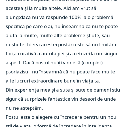
acestea și la multe altele. Aici am vrut să
ajung:dacă nu va răspunde 100% la o problemă
specifică pe care o ai, nu înseamnă că nu te poate
ajuta la multe, multe alte probleme știute, sau
neștiute. Ideea acestei postări este să nu limităm
forța curativă a autofagiei și a cetozei la un singur
aspect. Dacă postul nu îți vindecă (complet)
psoriazisul, nu înseamnă că nu poate face multe
alte lucruri extraordinare bune în viața ta.
Din experiența mea și a sute și sute de oameni știu
sigur că surprizele fantastice vin deseori de unde
nu ne așteptăm.
Postul este o alegere cu încredere pentru un nou
stil de viață, o formă de încredere în inteligența