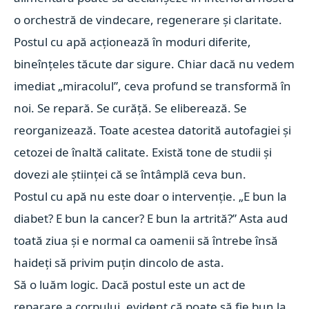
o orchestră de vindecare, regenerare și claritate.
Postul cu apă acționează în moduri diferite,
bineînțeles tăcute dar sigure. Chiar dacă nu vedem
imediat „miracolul”, ceva profund se transformă în
noi. Se repară. Se curăță. Se eliberează. Se
reorganizează. Toate acestea datorită autofagiei și
cetozei de înaltă calitate. Există tone de studii și
dovezi ale științei că se întâmplă ceva bun.
Postul cu apă nu este doar o intervenție. „E bun la
diabet? E bun la cancer? E bun la artrită?” Asta aud
toată ziua și e normal ca oamenii să întrebe însă
haideți să privim puțin dincolo de asta.
Să o luăm logic. Dacă postul este un act de
reparare a corpului, evident că poate să fie bun la