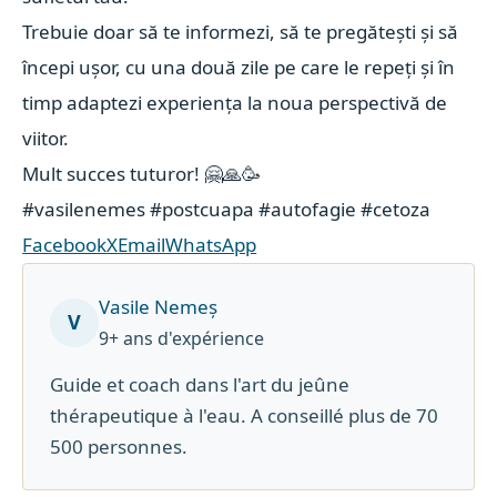
Trebuie doar să te informezi, să te pregătești și să
începi ușor, cu una două zile pe care le repeți și în
timp adaptezi experiența la noua perspectivă de
viitor.
Mult succes tuturor! 🤗🙏🥳
#vasilenemes
#postcuapa
#autofagie
#cetoza
Facebook
X
Email
WhatsApp
Vasile Nemeș
V
9+ ans d'expérience
Guide et coach dans l'art du jeûne
thérapeutique à l'eau. A conseillé plus de 70
500 personnes.