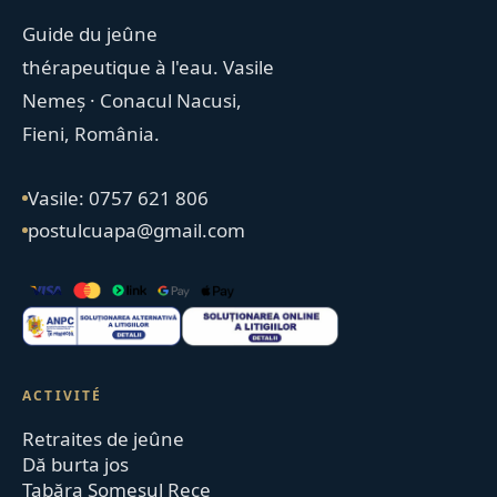
Guide du jeûne
thérapeutique à l'eau. Vasile
Nemeș · Conacul Nacusi,
Fieni, România.
Vasile: 0757 621 806
postulcuapa@gmail.com
ACTIVITÉ
Retraites de jeûne
Dă burta jos
Tabăra Someșul Rece