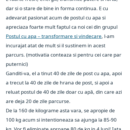
dar si o stare de bine in forma continua. E cu
adevarat pasionat acum de postul cu apa si
apreciaza foarte mult faptul ca noi cei din grupul
Postul cu apa – transformare si vindecare
, l-am
incurajat atat de mult si il sustinem in acest
parcurs. (motivatia conteaza si pentru cei care par
puternici)
Ganditi-va, el a tinut 40 de zile de post cu apa, apoi
a trecut la 40 de zile de hrana de post, si apoi a
reluat postul de 40 de zile doar cu apă, din care azi
are deja 20 de zile parcurse.
De la 160 de kilograme asta vara, se apropie de
100 kg acum si intentioneaza sa ajunga la 85-90
kg.
Vor fi eliminate aproape 80 de kg in 4 luni!
Iata