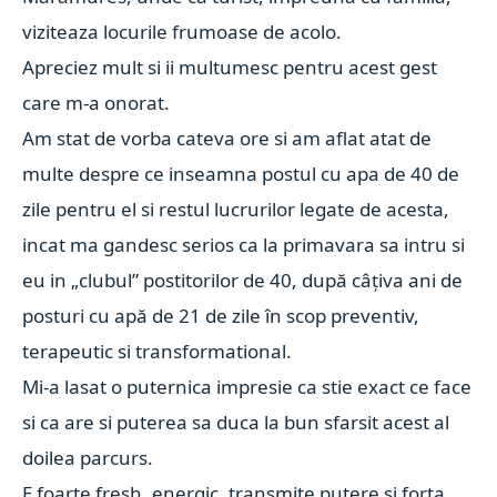
viziteaza locurile frumoase de acolo.
Apreciez mult si ii multumesc pentru acest gest
care m-a onorat.
Am stat de vorba cateva ore si am aflat atat de
multe despre ce inseamna postul cu apa de 40 de
zile pentru el si restul lucrurilor legate de acesta,
incat ma gandesc serios ca la primavara sa intru si
eu in „clubul” postitorilor de 40, după câțiva ani de
posturi cu apă de 21 de zile în scop preventiv,
terapeutic si transformational.
Mi-a lasat o puternica impresie ca stie exact ce face
si ca are si puterea sa duca la bun sfarsit acest al
doilea parcurs.
E foarte fresh, energic, transmite putere si forta,