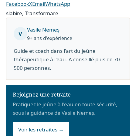
Facebook
X
Email
WhatsApp
slabire
,
Transformare
Vasile Nemeș
V
9+ ans d'expérience
Guide et coach dans l'art du jeûne
thérapeutique à l'eau. A conseillé plus de 70
500 personnes.
Rejoignez une retraite
Pratiquez le jeûne à l'eau en toute sécurité,
sous la guidance de Vasile Nemeș.
Voir les retraites →