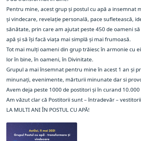
Pentru mine, acest grup și postul cu apă a insemnat
și vindecare, revelație personală, pace sufletească, ide
sănătate, prin care am ajutat peste 450 de oameni să 
apă și să își facă viața mai simplă și mai frumoasă.
Tot mai mulți oameni din grup trăiesc în armonie cu ei 
lor în bine, în oameni, în Divinitate.
Grupul a mai însemnat pentru mine în acest 1 an și pri
minunați, evenimente, mărturii minunate dar si pro
Avem deja peste 1000 de postitori și în curand 10.00
Am văzut clar că Postitorii sunt – întradevăr – vestitorii
LA MULTI ANI ÎN POSTUL CU APĂ!