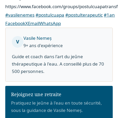
https://www.facebook.com/groups/postulcuapatrans
#vasilenemes
#postulcuapa
#postulterapeutic
#1an
Facebook
X
Email
WhatsApp
Vasile Nemeș
V
9+ ans d'expérience
Guide et coach dans l'art du jeûne
thérapeutique à l'eau. A conseillé plus de 70
500 personnes.
Rejoignez une retraite
Pratiquez le jeûne à l'eau en toute sécurité,
sous la guidance de Vasile Nemeș.