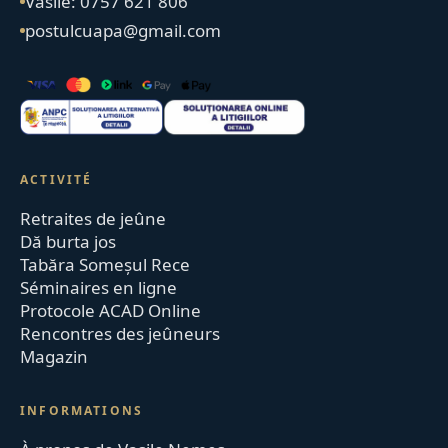
Vasile: 0757 621 806
postulcuapa@gmail.com
ACTIVITÉ
Retraites de jeûne
Dă burta jos
Tabăra Someșul Rece
Séminaires en ligne
Protocole ACAD Online
Rencontres des jeûneurs
Magazin
INFORMATIONS