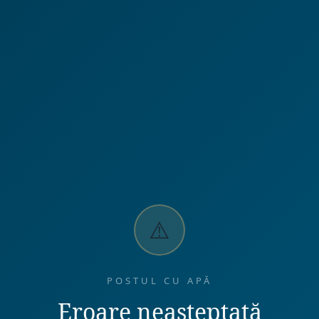
⚠️
POSTUL CU APĂ
Eroare neașteptată