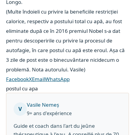
Longo.
(Multe îndoieli cu privire la beneficiile restricției
calorice, respectiv a postului total cu apă, au fost
eliminate după ce în 2016 premiul Nobel s-a dat
pentru descoperirile cu privire la procesul de
autofagie, în care postul cu apă este eroul. Așa că
3 zile de post este o binecuvântare nicidecum o
problemă. Nota autorului. Vasile)
Facebook
X
Email
WhatsApp
postul cu apa
Vasile Nemeș
V
9+ ans d'expérience
Guide et coach dans l'art du jeûne
thérapeutique à l'eau. A conseillé plus de 70