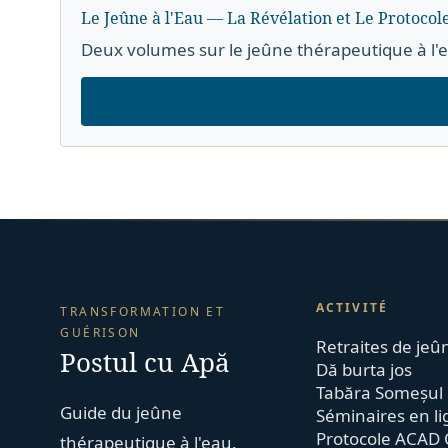
Le Jeûne à l'Eau — La Révélation et Le Protocol
Deux volumes sur le jeûne thérapeutique à l'
ACTIVITÉ
TRANSFORMATION ET
GUÉRISON
Retraites de jeû
Postul cu Apă
Dă burta jos
Tabăra Someșul
Guide du jeûne
Séminaires en l
Protocole ACAD 
thérapeutique à l'eau.