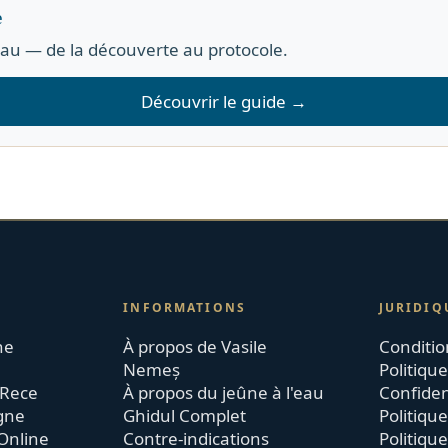
e
eau — de la découverte au protocole.
Découvrir le guide →
INFORMATIONS
JURIDIQ
ne
À propos de Vasile
Conditio
Nemeș
Politiqu
 Rece
À propos du jeûne à l'eau
Confiden
igne
Ghidul Complet
Politique
Online
Contre-indications
Politiqu