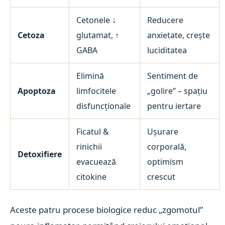
Cetonele ↓
Reducere
Cetoza
glutamat, ↑
anxietate, crește
GABA
luciditatea
Elimină
Sentiment de
Apoptoza
limfocitele
„golire” – spațiu
disfuncționale
pentru iertare
Ficatul &
Ușurare
rinichii
corporală,
Detoxifiere
evacuează
optimism
citokine
crescut
Aceste patru procese biologice reduc „zgomotul”