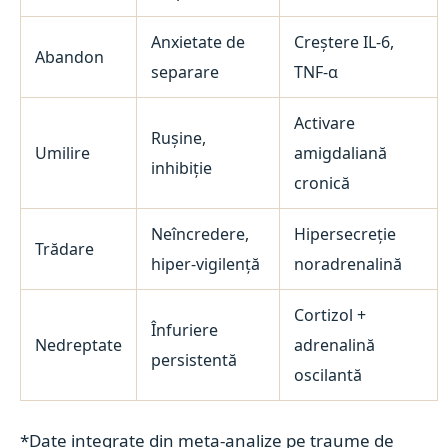
Anxietate de
Creștere IL-6,
Abandon
separare
TNF-α
Activare
Rușine,
Umilire
amigdaliană
inhibiție
cronică
Neîncredere,
Hipersecreție
Trădare
hiper-vigilență
noradrenalină
Cortizol +
Înfuriere
Nedreptate
adrenalină
persistentă
oscilantă
*Date integrate din meta-analize pe traume de