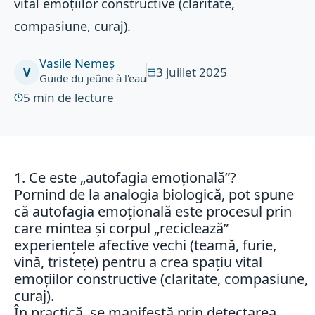
vital emoțiilor constructive (claritate,
compasiune, curaj).
Vasile Nemeș
3 juillet 2025
V
Guide du jeûne à l'eau
5
min de lecture
1. Ce este „autofagia emoțională”?
Pornind de la analogia biologică, pot spune
că autofagia emoțională este procesul prin
care mintea și corpul „reciclează”
experiențele afective vechi (teamă, furie,
vină, tristețe) pentru a crea spațiu vital
emoțiilor constructive (claritate, compasiune,
curaj).
În practică, se manifestă prin detectarea,̦