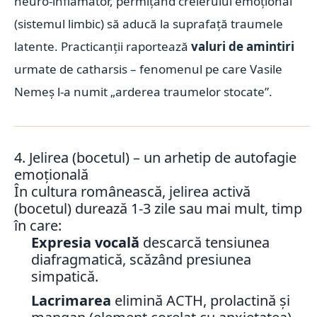
neuro-inflamator, permițând creierului emoțional
(sistemul limbic) să aducă la suprafață traumele
latente. Practicanții raportează
valuri de amintiri
urmate de catharsis – fenomenul pe care Vasile
Nemeș l-a numit „arderea traumelor stocate”.
4. Jelirea (bocetul) – un arhetip de autofagie
emoțională
În cultura românească, jelirea activă
(bocetul) durează 1-3 zile sau mai mult, timp
în care:
Expresia vocală
descarcă tensiunea
diafragmatică, scăzând presiunea
simpatică.
Lacrimarea
elimină ACTH, prolactină și