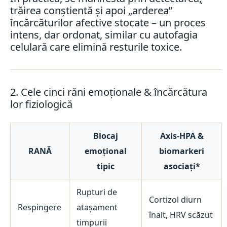
trăirea conștientă și apoi „arderea”
încărcăturilor afective stocate – un proces
intens, dar ordonat, similar cu autofagia
celulară care elimină resturile toxice.
2. Cele cinci răni emoționale & încărcătura
lor fiziologică
Blocaj
Axis-HPA &
RANĂ
emoțional
biomarkeri
tipic
asociați*
Rupturi de
Cortizol diurn
Respingere
atașament
înalt, HRV scăzut
timpurii