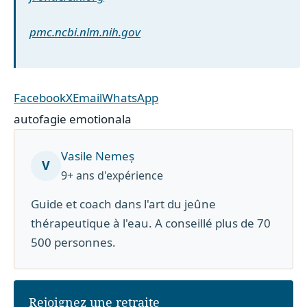
pmc.ncbi.nlm.nih.gov
Facebook
X
Email
WhatsApp
autofagie emotionala
Vasile Nemeș
V
9+ ans d'expérience
Guide et coach dans l'art du jeûne
thérapeutique à l'eau. A conseillé plus de 70
500 personnes.
Rejoignez une retraite