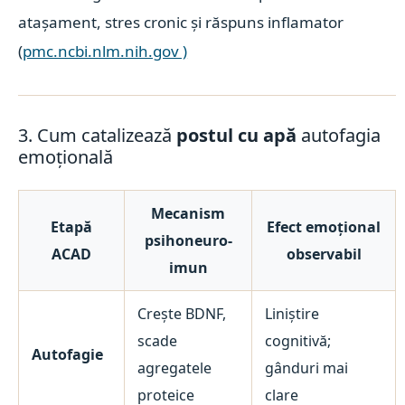
atașament, stres cronic și răspuns inflamator
(
pmc.ncbi.nlm.nih.gov )
3. Cum catalizează
postul cu apă
autofagia
emoțională
Mecanism
Etapă
Efect emoțional
psihoneuro-
ACAD
observabil
imun
Crește BDNF,
Liniștire
scade
cognitivă;
Autofagie
agregatele
gânduri mai
proteice
clare