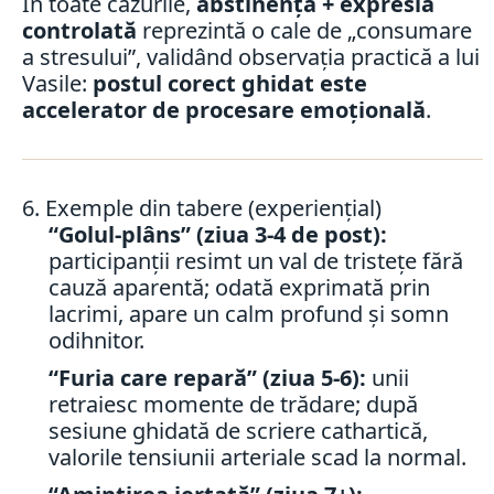
În toate cazurile,
abstinența + expresia
controlată
reprezintă o cale de „consumare
a stresului”, validând observația practică a lui
Vasile:
postul corect ghidat este
accelerator de procesare emoțională
.
6. Exemple din tabere (experiențial)
“Golul-plâns” (ziua 3-4 de post):
participanții resimt un val de tristețe fără
cauză aparentă; odată exprimată prin
lacrimi, apare un calm profund și somn
odihnitor.
“Furia care repară” (ziua 5-6):
unii
retraiesc momente de trădare; după
sesiune ghidată de scriere cathartică,
valorile tensiunii arteriale scad la normal.