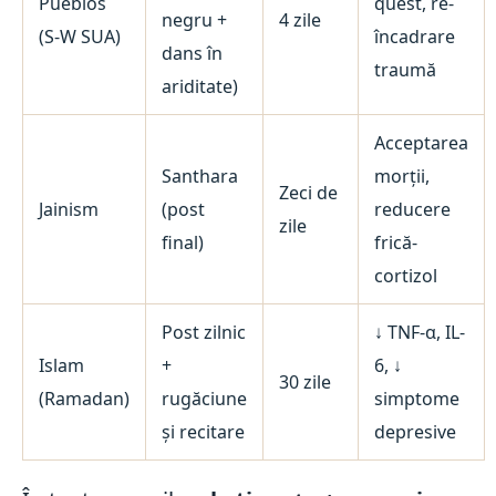
Pueblos
quest, re-
negru +
4 zile
(S-W SUA)
încadrare
dans în
traumă
ariditate)
Acceptarea
Santhara
morții,
Zeci de
Jainism
(post
reducere
zile
final)
frică-
cortizol
Post zilnic
↓ TNF-α, IL-
Islam
+
6, ↓
30 zile
(Ramadan)
rugăciune
simptome
și recitare
depresive