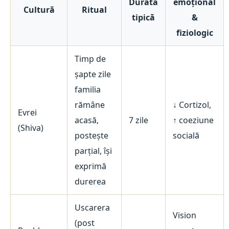
Durată
emoțional
Cultură
Ritual
tipică
&
fiziologic
Timp de
șapte zile
familia
rămâne
↓ Cortizol,
Evrei
acasă,
7 zile
↑ coeziune
(Shiva)
postește
socială
parțial, își
exprimă
durerea
Uscarera
Vision
(post