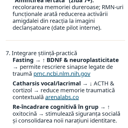
“Amintirea iertată” (ziua 7+):
recolorarea memoriei dureroase; RMN-uri
funcționale arată reducerea activării
amigdalei din reacția la imagini
declanșatoare (date pilot interne).
7. Integrare știință-practică
Fasting → ↑ BDNF & neuroplasticitate
→ permite rescriere sinapse legate de
traumă
pmc.ncbi.nlm.nih.gov
Catharsis vocal/lacrimal
→ ↓ ACTH &
cortizol → reduce memorie traumatică
contextuală
arenalabs.co
Re-încadrare cognitivă în grup
→ ↑
oxitocină → stimulează siguranța socială
și consolidarea noii narațiuni identitare.