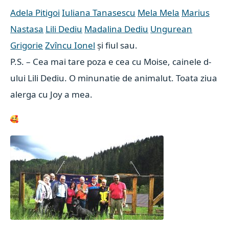
Adela Pitigoi
Iuliana Tanasescu
Mela Mela
Marius
Nastasa
Lili Dediu
Madalina Dediu
Ungurean
Grigorie
Zvîncu Ionel
și fiul sau.
P.S. – Cea mai tare poza e cea cu Moise, cainele d-
ului Lili Dediu. O minunatie de animalut. Toata ziua
alerga cu Joy a mea.